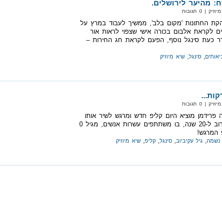
: מהיער לירושלים.
| 0 תגובות
קת החתונות 'מקום בלב', ממשיך לעבוד במרץ על
 לקראת אלבום בכורה אישי שצפוי לראות אור
ר כעת סינגל נוסף, הפעם לקראת חג החירות –
יאותים
,
סינגל
,
שיא מיוזיק
| 0 תגובות
פרידמן מוציא היום קליפ חדש ומרגש לשיר אותו
כתב והלחין לפני קרוב ל-20 שנה, בו משתתפים עשרות אנשים, מגיל 0
נשמה
,
גיל עקיביוב
,
סינגל
,
קליפ
,
שיא מיוזיק