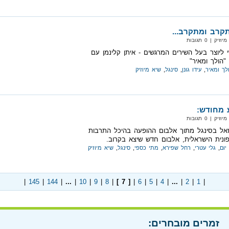
קרב ומתקרב...
 | 0 תגובות
 ליוצר בעל השירים המרגשים - איתן קלינמן עם
"הולך ומאיר"
לך ומאיר
,
עידו גונן
,
סינגל
,
שיא מיוזיק
ע מחודש:
 | 0 תגובות
 רזאל בסינגל מתוך אלבום ההופעה בהיכל התרבות
נית הישראלית, אלבום חדש שיצא בקרוב.
יום
,
גלי עטרי
,
רחל שפירא
,
מתי כספי
,
סינגל
,
שיא מיוזיק
|
145
|
144
|
...
|
10
|
9
|
8
|
[ 7 ]
|
6
|
5
|
4
|
...
|
2
|
1
|
זמרים מובחרים: