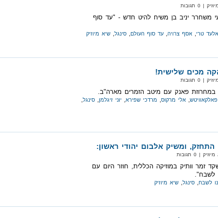
| 0 תגובות
 משחרר יניב בן משיח להיט חדש - "עד סוף
לעד טרי
,
אסף צרויה
,
עד סוף העולם
,
סינגל
,
שיא מיוזיק
הקה מכים שלישית!
| 0 תגובות
תו במחרוזת פאנק עם מיטב הזמרים מארה"ב.
פאלקאוויטש
,
אלי מרקוס
,
מרדכי שפירא
,
יוני זיגלמן
,
סינגל
,
התחזק, ומשיק אלבום יהודי ראשון:
 | 0 תגובות
קד זמר וותיק במוזיקה הכללית, חוזר היום עם
 לשבח".
נו לשבח
,
סינגל
,
שיא מיוזיק