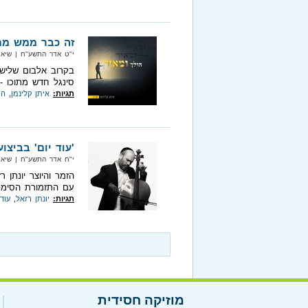
זה כבר ממש מת
י"ט אדר התשע"ח‏ | שיא מיוזיק‏
בקרוב אלבום שלישי
סינגל חדש מתוכו - 
תגיות:
איתן קלינמן
,
הו
'עוד יום' בביצו
י"ח אדר התשע"ח‏ | שיא מיוזיק‏
הזמר והיוצר יונתן
עם התזמורת הסימפו
תגיות:
יונתן רזאל
,
עוד 
מוזיקה חסידית