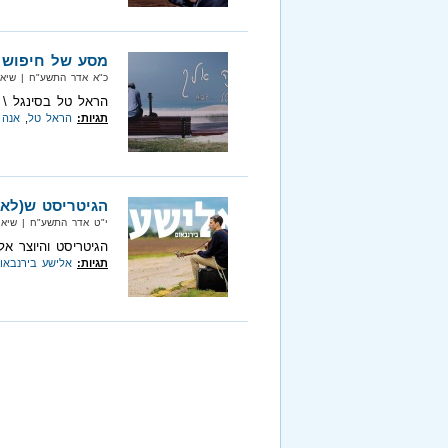
מסע של חיפוש 
כ"א אדר התשע"ח‏ | שיא מיוזיק‏
הראל טל בסינגל \ 
תגיות:
הראל טל
,
אנה 
הגיטריסט ש(לא)
י"ט אדר התשע"ח‏ | שיא מיוזיק‏
הגיטריסט והיוצר אל
תגיות:
אלישע בירנבאו