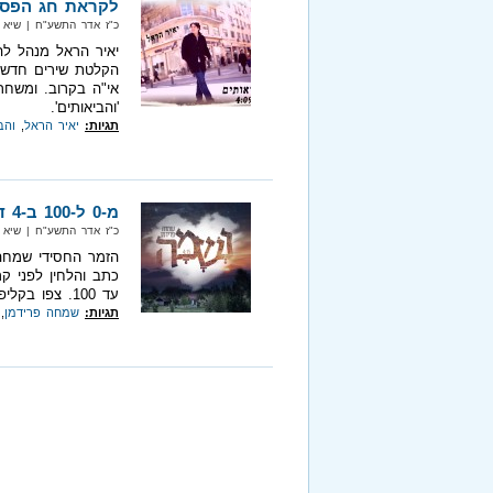
לקראת חג הפסח
כ"ז אדר התשע"ח‏ | שיא מיוזיק‏ 
יאיר הראל מנהל לה
הקלטת שירים חדשים
אי"ה בקרוב. ומשחר
'והביאותים'.
תגיות:
יאיר הראל
,
והב
מ-0 ל-100 ב-4 דקות...
כ"ז אדר התשע"ח‏ | שיא מיוזיק‏ 
הזמר החסידי שמחה 
עד 100. צפו בקליפ המרגש!
תגיות:
שמחה פרידמן
,