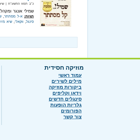
כ"ב תמוז התשע"ח‏ | שיא מיוזיק
שמילי אונגר ומקהל
תגיות:
א-ל מסתתר
,
ש
סינגל
,
ווקאלי
,
שיא מיוז
מוזיקה חסידית
עמוד ראשי
מילים לשירים
ביקורות מוזיקה
וידאו וקליפים
סינגלים חדשים
גלריות הופעות
הפורומים
צור קשר