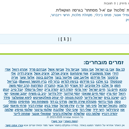
‏ | 0 תגובות
ת 'מלכות' עם 'א-ל מסתתר' בגרסה הווקאלית.
מילי אונגר
,
פנחס ביכלר
,
מקהלת מלכות
,
הרשי ויינברגר
,
יק
|
[ 1 ]
|
זמרים מובחרים:
Six 13
אבי בן ישראל
אבי גסנר
אביעד גיל
אבישי אשל
אברהם פריד
אהרון רזאל
אודי
דוידי
אוהד מושקוביץ
אוף שימחעס
איציק אורלב
איציק אשל
איציק דדיה
אלי
גרסטנר
אלי פרידמן
אליאב שבו
אליעזר בוצר
אליקם בוטה
אלעד שער
אריה
קונסטלר
בני אלבז
בני פרידמן
בנימין לנדאו
ברוך לוין
בריו חקשור (Baryo)
גבריאל
חסון
גד אלבז
גיל עקיביוב
דוד אצרף
דוד גבאי
החבר'ה
המדרגות
הרב יוסף משה
כהנא
חיים בר
חיים ישראל
יאיר גדסי
יהודה דים
יהודה צ'יק
יואלי גרינפלד
יובל טייב
יונתן
רזאל
יוסי גרין
יוסף חיים שוואקי
יוסף קרדונר
יידל ורדיגר
יניב בן משיח
יעקב שוואקי
ישי
ריבו
ישיבה בויס
ישראל ורדיגר
להקת מנוחה
לוי יצחק פאלקאוויטש
ליפא שמעלצר
מידד
טסה
מנדי ג'רופי
מקהלת שירה חדשה
מרדכי בן דוד
משפחת ואך
מתיסיהו
נפתלי
כלפה
נתנאל ישראל
סיני תור
עדי רן
עידו פורטל
עמיר בניון
עמירן דביר
פרחי מיאמי
קובי
אוז
קינדרלעך
רועי ידיד
שולי רנד
שיבי קלר
שלהבת
שלומי גרטנר
שלומי טויסיג
שלמה
יהודה רכניץ
שלמה כהן
שלשלת
שלשלת ג'וניור
שמואלי אונגר
שמחה ליינר
כל הזכויות שמורות 2013-2026 ©.
(
מפת האתר
|
צור קשר
)
אין האתר אחראי על החומר המוצג באתר. במידה ונתקלם בחומר אשר מפר זכויות יוצרים אנא
צורו עמנו קשר
.