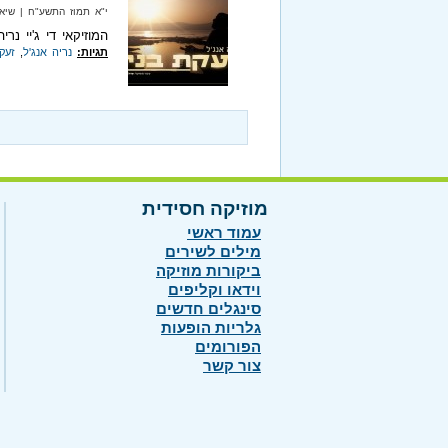
י"א תמוז התשע"ח‏ | שיא מיוזיק‏
המוזיקאי די ג'יי נר
תגיות:
נריה אנג'ל
,
זעק
מוזיקה חסידית
עמוד ראשי
מילים לשירים
ביקורות מוזיקה
וידאו וקליפים
סינגלים חדשים
גלריות הופעות
הפורומים
צור קשר