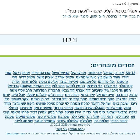
 | 0 תגובות
יה אנג'ל בסינגל \קליפ שקט - "זעקת בניך".
ת בניך
,
שרולי ברונכר
,
חיים עטון
,
סינגל
,
שיא מיוזיק
|
[ 1 ]
|
זמרים מובחרים:
Six 13
אבי בן ישראל
אבי גסנר
אביעד גיל
אבישי אשל
אברהם פריד
אהרון רזאל
אודי
דוידי
אוהד מושקוביץ
אוף שימחעס
איציק אורלב
איציק אשל
איציק דדיה
אלי
גרסטנר
אלי פרידמן
אליאב שבו
אליעזר בוצר
אליקם בוטה
אלעד שער
אריה
קונסטלר
בני אלבז
בני פרידמן
בנימין לנדאו
ברוך לוין
בריו חקשור (Baryo)
גבריאל
חסון
גד אלבז
גיל עקיביוב
דוד אצרף
דוד גבאי
החבר'ה
המדרגות
הרב יוסף משה
כהנא
חיים בר
חיים ישראל
יאיר גדסי
יהודה דים
יהודה צ'יק
יואלי גרינפלד
יובל טייב
יונתן
רזאל
יוסי גרין
יוסף חיים שוואקי
יוסף קרדונר
יידל ורדיגר
יניב בן משיח
יעקב שוואקי
ישי
ריבו
ישיבה בויס
ישראל ורדיגר
להקת מנוחה
לוי יצחק פאלקאוויטש
ליפא שמעלצר
מידד
טסה
מנדי ג'רופי
מקהלת שירה חדשה
מרדכי בן דוד
משפחת ואך
מתיסיהו
נפתלי
כלפה
נתנאל ישראל
סיני תור
עדי רן
עידו פורטל
עמיר בניון
עמירן דביר
פרחי מיאמי
קובי
אוז
קינדרלעך
רועי ידיד
שולי רנד
שיבי קלר
שלהבת
שלומי גרטנר
שלומי טויסיג
שלמה
יהודה רכניץ
שלמה כהן
שלשלת
שלשלת ג'וניור
שמואלי אונגר
שמחה ליינר
כל הזכויות שמורות 2013-2026 ©.
(
מפת האתר
|
צור קשר
)
אין האתר אחראי על החומר המוצג באתר. במידה ונתקלם בחומר אשר מפר זכויות יוצרים אנא
צורו עמנו קשר
.