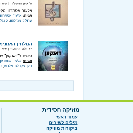
ט' סיון התשע"ח‏ | שיא מיוזיק‏ 
אלעזר אסתרזון מקפי
תגיות:
אלעזר אסתרזון
שרוליק מנדלסון
,
סינגל
,
המלחין האנונימ
י"ג אלול התשע"ז‏ | שיא מיוזיק‏ 
האזינו ל"דאנקען" של 
תגיות:
אלעזר אסתרזון
כהן
,
מקהלת מלכות
,
ס
מוזיקה חסידית
עמוד ראשי
מילים לשירים
ביקורות מוזיקה