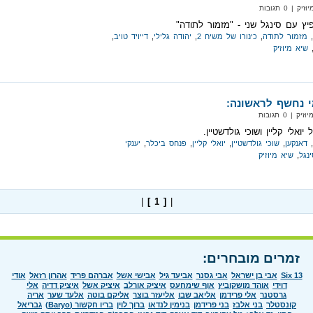
| 0 תגובות
ץ עם סינגל שני - "מזמור לתודה"
,
מזמור לתודה
,
כינורו של משיח 2
,
יהודה גלילי
,
דייויד טויב
,
שיא מיוזיק
י נחשף לראשונה:
| 0 תגובות
יואלי קליין ושוכי גולדשטיין.
,
דאנקען
,
שוכי גולדשטיין
,
יואלי קליין
,
פנחס ביכלר
,
יענקי
ינגל
,
שיא מיוזיק
|
[ 1 ]
|
זמרים מובחרים:
Six 13
אבי בן ישראל
אבי גסנר
אביעד גיל
אבישי אשל
אברהם פריד
אהרון רזאל
אודי
דוידי
אוהד מושקוביץ
אוף שימחעס
איציק אורלב
איציק אשל
איציק דדיה
אלי
גרסטנר
אלי פרידמן
אליאב שבו
אליעזר בוצר
אליקם בוטה
אלעד שער
אריה
קונסטלר
בני אלבז
בני פרידמן
בנימין לנדאו
ברוך לוין
בריו חקשור (Baryo)
גבריאל