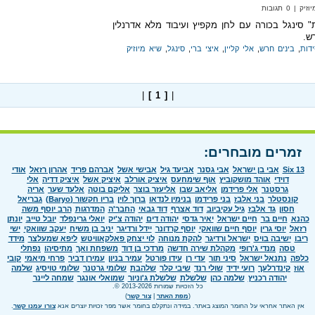
 0 תגובות
" סינגל בכורה עם לחן מקפיץ ועיבוד מלא אדרנלין
ש.
דות
,
בינים חרש
,
אלי קליין
,
איצי ברי
,
סינגל
,
שיא מיוזיק
|
[ 1 ]
|
זמרים מובחרים:
Six 13
אבי בן ישראל
אבי גסנר
אביעד גיל
אבישי אשל
אברהם פריד
אהרון רזאל
אודי
דוידי
אוהד מושקוביץ
אוף שימחעס
איציק אורלב
איציק אשל
איציק דדיה
אלי
גרסטנר
אלי פרידמן
אליאב שבו
אליעזר בוצר
אליקם בוטה
אלעד שער
אריה
קונסטלר
בני אלבז
בני פרידמן
בנימין לנדאו
ברוך לוין
בריו חקשור (Baryo)
גבריאל
חסון
גד אלבז
גיל עקיביוב
דוד אצרף
דוד גבאי
החבר'ה
המדרגות
הרב יוסף משה
כהנא
חיים בר
חיים ישראל
יאיר גדסי
יהודה דים
יהודה צ'יק
יואלי גרינפלד
יובל טייב
יונתן
רזאל
יוסי גרין
יוסף חיים שוואקי
יוסף קרדונר
יידל ורדיגר
יניב בן משיח
יעקב שוואקי
ישי
ריבו
ישיבה בויס
ישראל ורדיגר
להקת מנוחה
לוי יצחק פאלקאוויטש
ליפא שמעלצר
מידד
טסה
מנדי ג'רופי
מקהלת שירה חדשה
מרדכי בן דוד
משפחת ואך
מתיסיהו
נפתלי
כלפה
נתנאל ישראל
סיני תור
עדי רן
עידו פורטל
עמיר בניון
עמירן דביר
פרחי מיאמי
קובי
אוז
קינדרלעך
רועי ידיד
שולי רנד
שיבי קלר
שלהבת
שלומי גרטנר
שלומי טויסיג
שלמה
יהודה רכניץ
שלמה כהן
שלשלת
שלשלת ג'וניור
שמואלי אונגר
שמחה ליינר
כל הזכויות שמורות 2013-2026 ©.
(
מפת האתר
|
צור קשר
)
אין האתר אחראי על החומר המוצג באתר. במידה ונתקלם בחומר אשר מפר זכויות יוצרים אנא
צורו עמנו קשר
.