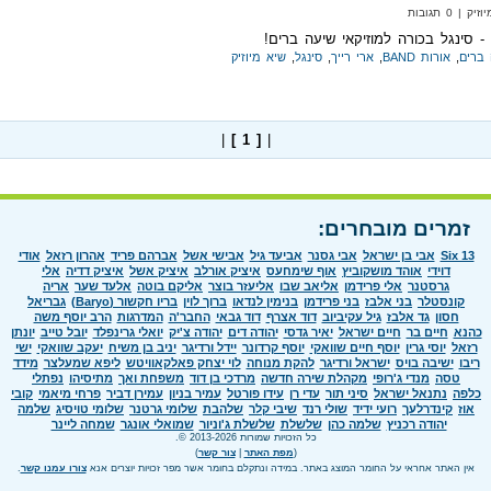
 0 תגובות
 - סינגל בכורה למוזיקאי שיעה ברים!
 ברים
,
אורות BAND
,
ארי רייך
,
סינגל
,
שיא מיוזיק
|
[ 1 ]
|
זמרים מובחרים:
Six 13
אבי בן ישראל
אבי גסנר
אביעד גיל
אבישי אשל
אברהם פריד
אהרון רזאל
אודי
דוידי
אוהד מושקוביץ
אוף שימחעס
איציק אורלב
איציק אשל
איציק דדיה
אלי
גרסטנר
אלי פרידמן
אליאב שבו
אליעזר בוצר
אליקם בוטה
אלעד שער
אריה
קונסטלר
בני אלבז
בני פרידמן
בנימין לנדאו
ברוך לוין
בריו חקשור (Baryo)
גבריאל
חסון
גד אלבז
גיל עקיביוב
דוד אצרף
דוד גבאי
החבר'ה
המדרגות
הרב יוסף משה
כהנא
חיים בר
חיים ישראל
יאיר גדסי
יהודה דים
יהודה צ'יק
יואלי גרינפלד
יובל טייב
יונתן
רזאל
יוסי גרין
יוסף חיים שוואקי
יוסף קרדונר
יידל ורדיגר
יניב בן משיח
יעקב שוואקי
ישי
ריבו
ישיבה בויס
ישראל ורדיגר
להקת מנוחה
לוי יצחק פאלקאוויטש
ליפא שמעלצר
מידד
טסה
מנדי ג'רופי
מקהלת שירה חדשה
מרדכי בן דוד
משפחת ואך
מתיסיהו
נפתלי
כלפה
נתנאל ישראל
סיני תור
עדי רן
עידו פורטל
עמיר בניון
עמירן דביר
פרחי מיאמי
קובי
אוז
קינדרלעך
רועי ידיד
שולי רנד
שיבי קלר
שלהבת
שלומי גרטנר
שלומי טויסיג
שלמה
יהודה רכניץ
שלמה כהן
שלשלת
שלשלת ג'וניור
שמואלי אונגר
שמחה ליינר
כל הזכויות שמורות 2013-2026 ©.
(
מפת האתר
|
צור קשר
)
אין האתר אחראי על החומר המוצג באתר. במידה ונתקלם בחומר אשר מפר זכויות יוצרים אנא
צורו עמנו קשר
.