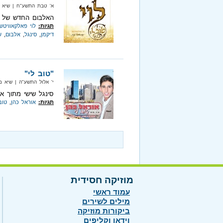
א' טבת התשע"ח‏ | שיא מיוזיק‏ 
האלבום החדש של פא
תגיות:
לוי פאלקאוויטש
דיקמן
,
סינגל
,
אלבום
,
ש
"טוב לי"
י' אלול התשע"ה‏ | שיא מיוזיק‏ |
סינגל שישי מתוך א
תגיות:
אוראל כהן
,
טוב
מוזיקה חסידית
עמוד ראשי
מילים לשירים
ביקורות מוזיקה
וידאו וקליפים