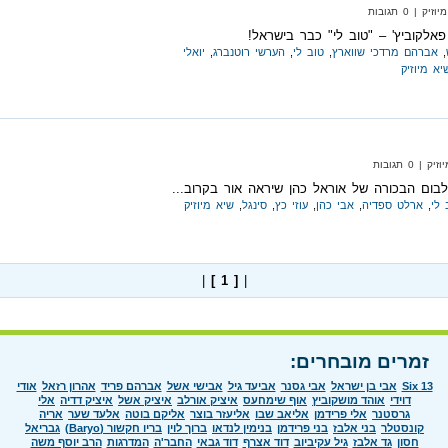
| 0 תגובות
לקוביץ' – "טוב לי" כבר בישראל!
,
אברהם מרדכי שווארץ
,
טוב לי
,
הערשי רוטנברג
,
יואלי
יא מיוזיק
 0 תגובות
לבום הבכורה של אוראל כהן שיראה אור בקרוב...
 לי
,
ארלט ספדיה
,
אבי כהן
,
עוזי כץ
,
סינגל
,
שיא מיוזיק
|
[ 1 ]
|
זמרים מובחרים:
Six 13
אבי בן ישראל
אבי גסנר
אביעד גיל
אבישי אשל
אברהם פריד
אהרון רזאל
אודי
דוידי
אוהד מושקוביץ
אוף שימחעס
איציק אורלב
איציק אשל
איציק דדיה
אלי
גרסטנר
אלי פרידמן
אליאב שבו
אליעזר בוצר
אליקם בוטה
אלעד שער
אריה
קונסטלר
בני אלבז
בני פרידמן
בנימין לנדאו
ברוך לוין
בריו חקשור (Baryo)
גבריאל
חסון
גד אלבז
גיל עקיביוב
דוד אצרף
דוד גבאי
החבר'ה
המדרגות
הרב יוסף משה