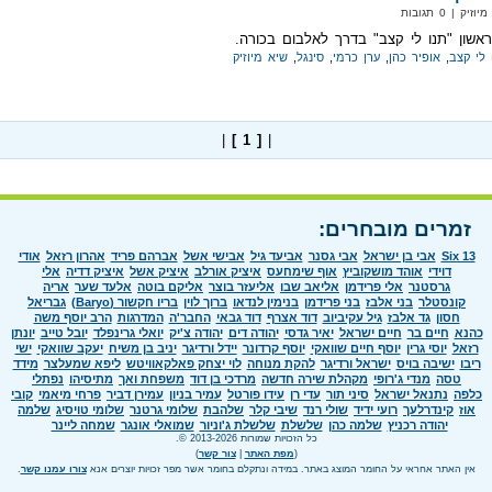
 | 0 תגובות
אשון "תנו לי קצב" בדרך לאלבום בכורה.
 לי קצב
,
אופיר כהן
,
ערן כרמי
,
סינגל
,
שיא מיוזיק
|
[ 1 ]
|
זמרים מובחרים:
Six 13
אבי בן ישראל
אבי גסנר
אביעד גיל
אבישי אשל
אברהם פריד
אהרון רזאל
אודי
דוידי
אוהד מושקוביץ
אוף שימחעס
איציק אורלב
איציק אשל
איציק דדיה
אלי
גרסטנר
אלי פרידמן
אליאב שבו
אליעזר בוצר
אליקם בוטה
אלעד שער
אריה
קונסטלר
בני אלבז
בני פרידמן
בנימין לנדאו
ברוך לוין
בריו חקשור (Baryo)
גבריאל
חסון
גד אלבז
גיל עקיביוב
דוד אצרף
דוד גבאי
החבר'ה
המדרגות
הרב יוסף משה
כהנא
חיים בר
חיים ישראל
יאיר גדסי
יהודה דים
יהודה צ'יק
יואלי גרינפלד
יובל טייב
יונתן
רזאל
יוסי גרין
יוסף חיים שוואקי
יוסף קרדונר
יידל ורדיגר
יניב בן משיח
יעקב שוואקי
ישי
ריבו
ישיבה בויס
ישראל ורדיגר
להקת מנוחה
לוי יצחק פאלקאוויטש
ליפא שמעלצר
מידד
טסה
מנדי ג'רופי
מקהלת שירה חדשה
מרדכי בן דוד
משפחת ואך
מתיסיהו
נפתלי
כלפה
נתנאל ישראל
סיני תור
עדי רן
עידו פורטל
עמיר בניון
עמירן דביר
פרחי מיאמי
קובי
אוז
קינדרלעך
רועי ידיד
שולי רנד
שיבי קלר
שלהבת
שלומי גרטנר
שלומי טויסיג
שלמה
יהודה רכניץ
שלמה כהן
שלשלת
שלשלת ג'וניור
שמואלי אונגר
שמחה ליינר
כל הזכויות שמורות 2013-2026 ©.
(
מפת האתר
|
צור קשר
)
אין האתר אחראי על החומר המוצג באתר. במידה ונתקלם בחומר אשר מפר זכויות יוצרים אנא
צורו עמנו קשר
.