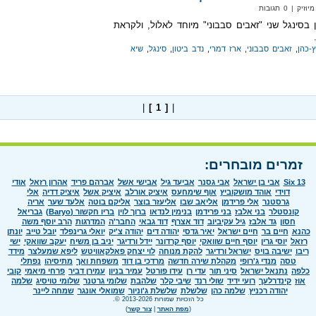
 | 0 תגובות
ן בסינגל שני "זאבים סבבוני" מיוחד לאלול, ולקראת
ץ-כהן
,
זאבים סבבוני
,
ארז דמרי
,
נדב ביטון
,
סינגל
,
שיא
|
[ 1 ]
|
זמרים מובחרים:
Six 13
אבי בן ישראל
אבי גסנר
אביעד גיל
אבישי אשל
אברהם פריד
אהרון רזאל
אודי
דוידי
אוהד מושקוביץ
אוף שימחעס
איציק אורלב
איציק אשל
איציק דדיה
אלי
גרסטנר
אלי פרידמן
אליאב שבו
אליעזר בוצר
אליקם בוטה
אלעד שער
אריה
קונסטלר
בני אלבז
בני פרידמן
בנימין לנדאו
ברוך לוין
בריו חקשור (Baryo)
גבריאל
חסון
גד אלבז
גיל עקיביוב
דוד אצרף
דוד גבאי
החבר'ה
המדרגות
הרב יוסף משה
כהנא
חיים בר
חיים ישראל
יאיר גדסי
יהודה דים
יהודה צ'יק
יואלי גרינפלד
יובל טייב
יונתן
רזאל
יוסי גרין
יוסף חיים שוואקי
יוסף קרדונר
יידל ורדיגר
יניב בן משיח
יעקב שוואקי
ישי
ריבו
ישיבה בויס
ישראל ורדיגר
להקת מנוחה
לוי יצחק פאלקאוויטש
ליפא שמעלצר
מידד
טסה
מנדי ג'רופי
מקהלת שירה חדשה
מרדכי בן דוד
משפחת ואך
מתיסיהו
נפתלי
כלפה
נתנאל ישראל
סיני תור
עדי רן
עידו פורטל
עמיר בניון
עמירן דביר
פרחי מיאמי
קובי
אוז
קינדרלעך
רועי ידיד
שולי רנד
שיבי קלר
שלהבת
שלומי גרטנר
שלומי טויסיג
שלמה
יהודה רכניץ
שלמה כהן
שלשלת
שלשלת ג'וניור
שמואלי אונגר
שמחה ליינר
כל הזכויות שמורות 2013-2026 ©.
(
מפת האתר
|
צור קשר
)