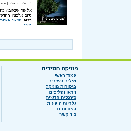
י"ב אלול התשע"ג‏ | שיא מיוזיק‏
אליאור איצקוביץ-כה
סיום אלבומו החדש.
תגיות:
אליאור איצקובי
מיוזיק
מוזיקה חסידית
עמוד ראשי
מילים לשירים
ביקורות מוזיקה
וידאו וקליפים
סינגלים חדשים
גלריות הופעות
הפורומים
צור קשר