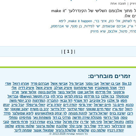
וזיק‏ | תגובה אחת
"עדיף לשתוק" סינגל מתוך אלבומם השלישי של הקינדרלעך "make it
ף לשתוק
,
אלי כהן
,
איצי ברי
,
make it happen
,
ליפא
י גרין
,
אביכם שבשמים
,
ישי לפידות
,
בן סנוף
,
שי אברמסון
,
רחי
,
סינגל
,
אלבום
,
שיא מיוזיק
|
[ 1 ]
|
זמרים מובחרים:
Six 13
אבי בן ישראל
אבי גסנר
אביעד גיל
אבישי אשל
אברהם פריד
אהרון רזאל
אודי
דוידי
אוהד מושקוביץ
אוף שימחעס
איציק אורלב
איציק אשל
איציק דדיה
אלי
גרסטנר
אלי פרידמן
אליאב שבו
אליעזר בוצר
אליקם בוטה
אלעד שער
אריה
קונסטלר
בני אלבז
בני פרידמן
בנימין לנדאו
ברוך לוין
בריו חקשור (Baryo)
גבריאל
חסון
גד אלבז
גיל עקיביוב
דוד אצרף
דוד גבאי
החבר'ה
המדרגות
הרב יוסף משה
כהנא
חיים בר
חיים ישראל
יאיר גדסי
יהודה דים
יהודה צ'יק
יואלי גרינפלד
יובל טייב
יונתן
רזאל
יוסי גרין
יוסף חיים שוואקי
יוסף קרדונר
יידל ורדיגר
יניב בן משיח
יעקב שוואקי
ישי
ריבו
ישיבה בויס
ישראל ורדיגר
להקת מנוחה
לוי יצחק פאלקאוויטש
ליפא שמעלצר
מידד
טסה
מנדי ג'רופי
מקהלת שירה חדשה
מרדכי בן דוד
משפחת ואך
מתיסיהו
נפתלי
כלפה
נתנאל ישראל
סיני תור
עדי רן
עידו פורטל
עמיר בניון
עמירן דביר
פרחי מיאמי
קובי
אוז
קינדרלעך
רועי ידיד
שולי רנד
שיבי קלר
שלהבת
שלומי גרטנר
שלומי טויסיג
שלמה
יהודה רכניץ
שלמה כהן
שלשלת
שלשלת ג'וניור
שמואלי אונגר
שמחה ליינר
כל הזכויות שמורות 2013-2026 ©.