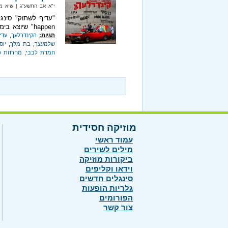
י"א אב התשע"ג‏ | שיא מי
happen" שיוצא בימים אלו.
תגיות:
הקינדרלעך
,
עדי
שלמעצר
,
בת מלך
,
יוס
חמדת לבבי
,
מחרוזת פ
מוזיקה חסידית
עמוד ראשי
מילים לשירים
ביקורות מוזיקה
וידאו וקליפים
סינגלים חדשים
גלריות הופעות
הפורומים
צור קשר