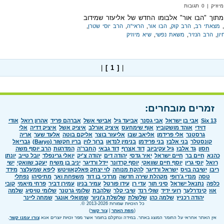
| 0 תגובות
מתוך "הבו אור" אלבומו החדש של אליעזר שמידוב
,
מצאתי רב
,
הרב קוק
,
הבו אור
,
הראי"ה
,
הרב יוסי שטרן
,
ון
,
הרב הנזיר
,
משאת נפשי
,
שיא מיוזיק
|
[ 1 ]
|
זמרים מובחרים:
Six 13
אבי בן ישראל
אבי גסנר
אביעד גיל
אבישי אשל
אברהם פריד
אהרון רזאל
אודי
דוידי
אוהד מושקוביץ
אוף שימחעס
איציק אורלב
איציק אשל
איציק דדיה
אלי
גרסטנר
אלי פרידמן
אליאב שבו
אליעזר בוצר
אליקם בוטה
אלעד שער
אריה
קונסטלר
בני אלבז
בני פרידמן
בנימין לנדאו
ברוך לוין
בריו חקשור (Baryo)
גבריאל
חסון
גד אלבז
גיל עקיביוב
דוד אצרף
דוד גבאי
החבר'ה
המדרגות
הרב יוסף משה
כהנא
חיים בר
חיים ישראל
יאיר גדסי
יהודה דים
יהודה צ'יק
יואלי גרינפלד
יובל טייב
יונתן
רזאל
יוסי גרין
יוסף חיים שוואקי
יוסף קרדונר
יידל ורדיגר
יניב בן משיח
יעקב שוואקי
ישי
ריבו
ישיבה בויס
ישראל ורדיגר
להקת מנוחה
לוי יצחק פאלקאוויטש
ליפא שמעלצר
מידד
טסה
מנדי ג'רופי
מקהלת שירה חדשה
מרדכי בן דוד
משפחת ואך
מתיסיהו
נפתלי
כלפה
נתנאל ישראל
סיני תור
עדי רן
עידו פורטל
עמיר בניון
עמירן דביר
פרחי מיאמי
קובי
אוז
קינדרלעך
רועי ידיד
שולי רנד
שיבי קלר
שלהבת
שלומי גרטנר
שלומי טויסיג
שלמה
יהודה רכניץ
שלמה כהן
שלשלת
שלשלת ג'וניור
שמואלי אונגר
שמחה ליינר
כל הזכויות שמורות 2013-2026 ©.
(
מפת האתר
|
צור קשר
)
אין האתר אחראי על החומר המוצג באתר. במידה ונתקלם בחומר אשר מפר זכויות יוצרים אנא
צורו עמנו קשר
.