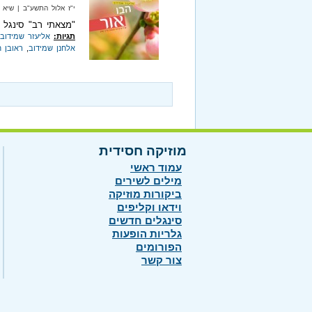
י"ז אלול התשע"ב‏ | שיא מיוזיק‏ 
"מצאתי רב" סינגל 
תגיות:
אליעזר שמידוב
אלחנן שמידוב
,
ראובן חי
מוזיקה חסידית
עמוד ראשי
מילים לשירים
ביקורות מוזיקה
וידאו וקליפים
סינגלים חדשים
גלריות הופעות
הפורומים
צור קשר