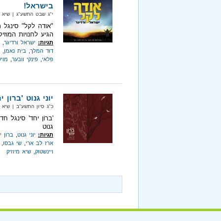
בישראל!
י"ג שבט התשע"ג‏ | שיא מיוזיק‏ 
"אודה לקל" סינגל 
הגיע לחנויות המוזי
תגיות:
ישראל ורדיגר
,
דוד המלך
,
בית נאמן
,
פלאי
,
פינקי וובער
,
מויש
יוני גנוט 'ברון 
כ"ג סיון התשע"ב‏ | שיא מיוזיק‏ 
'ברוֹן יחד' סינגל ח
גנוט
תגיות:
יוני גנוט
,
ברון י
ארז לב ארי
,
שי גבסו
,
ויינשטוק
,
שיא מיוזיק