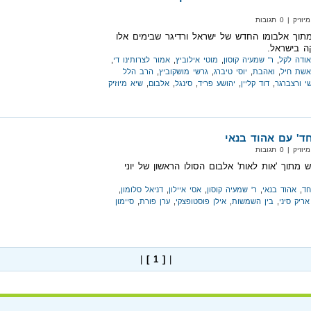
| 0 תגובות
מתוך אלבומו החדש של ישראל ורדיגר שבימים אלו
קה בישראל.
אודה לקל
,
ר' שמעיה קוסון
,
מוטי אילוביץ
,
אמור לצרותינו די
,
אשת חיל
,
ואהבת
,
יוסי טיברג
,
גרשי מושקוביץ
,
הרב הלל
י ורצברגר
,
דוד קליין
,
יהושע פריד
,
סינגל
,
אלבום
,
שיא מיוזיק
יחד' עם אהוד בנאי
| 0 תגובות
דש מתוך 'אות לאות' אלבום הסולו הראשון של יוני
חד
,
אהוד בנאי
,
ר' שמעיה קוסון
,
אסי איילון
,
דניאל סלומון
,
אריק סיני
,
בין השמשות
,
אילן פוסטופצקי
,
ערן פורת
,
סיימון
|
[ 1 ]
|