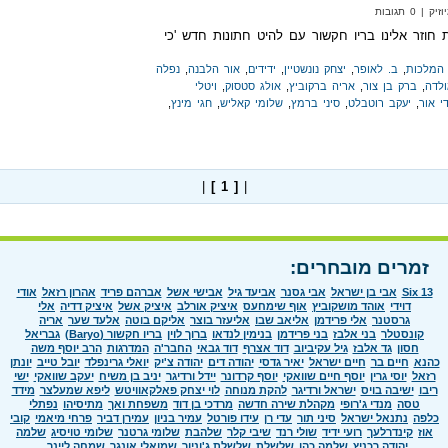
 0 תגובות
חוזר אלינו בריו חקשור עם להיט חתונות חדש 'כי
 המלכות
,
ב. לאופר
,
יצחק נונשטיין
,
ידידים
,
אור הלבנה
,
נפלה
ולדה
,
ברק בן צור
,
אריה ברקוביץ
,
אולג סטסוק
,
ויטלי
י אור
,
יעקב רוטבלט
,
סיני ברמץ
,
שלומי קאליש
,
חגי מינץ
,
|
[ 1 ]
|
זמרים מובחרים:
Six 13
אבי בן ישראל
אבי גסנר
אביעד גיל
אבישי אשל
אברהם פריד
אהרון רזאל
אודי
דוידי
אוהד מושקוביץ
אוף שימחעס
איציק אורלב
איציק אשל
איציק דדיה
אלי
גרסטנר
אלי פרידמן
אליאב שבו
אליעזר בוצר
אליקם בוטה
אלעד שער
אריה
קונסטלר
בני אלבז
בני פרידמן
בנימין לנדאו
ברוך לוין
בריו חקשור (Baryo)
גבריאל
חסון
גד אלבז
גיל עקיביוב
דוד אצרף
דוד גבאי
החבר'ה
המדרגות
הרב יוסף משה
כהנא
חיים בר
חיים ישראל
יאיר גדסי
יהודה דים
יהודה צ'יק
יואלי גרינפלד
יובל טייב
יונתן
רזאל
יוסי גרין
יוסף חיים שוואקי
יוסף קרדונר
יידל ורדיגר
יניב בן משיח
יעקב שוואקי
ישי
ריבו
ישיבה בויס
ישראל ורדיגר
להקת מנוחה
לוי יצחק פאלקאוויטש
ליפא שמעלצר
מידד
טסה
מנדי ג'רופי
מקהלת שירה חדשה
מרדכי בן דוד
משפחת ואך
מתיסיהו
נפתלי
כלפה
נתנאל ישראל
סיני תור
עדי רן
עידו פורטל
עמיר בניון
עמירן דביר
פרחי מיאמי
קובי
אוז
קינדרלעך
רועי ידיד
שולי רנד
שיבי קלר
שלהבת
שלומי גרטנר
שלומי טויסיג
שלמה
יהודה רכניץ
שלמה כהן
שלשלת
שלשלת ג'וניור
שמואלי אונגר
שמחה ליינר