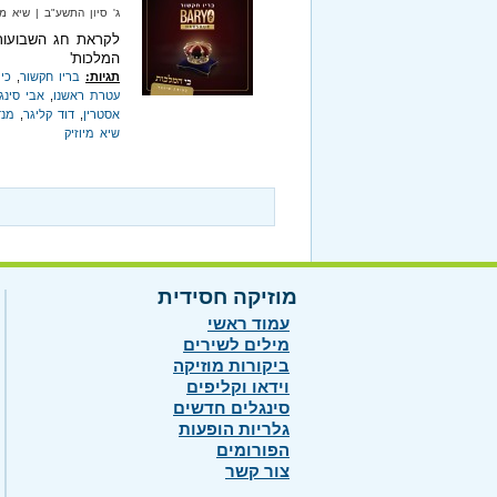
ג' סיון התשע"ב‏ | שיא מיוזיק‏ |
לקראת חג השבועות 
המלכות'
תגיות:
בריו חקשור
,
כי
עטרת ראשנו
,
אבי סינג
אסטרין
,
דוד קליגר
,
מנד
שיא מיוזיק
מוזיקה חסידית
עמוד ראשי
מילים לשירים
ביקורות מוזיקה
וידאו וקליפים
סינגלים חדשים
גלריות הופעות
הפורומים
צור קשר