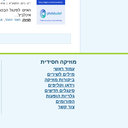
י"ט ניסן התשע"א‏ | שיא מיוזיק‏
האיזנו לסינגל הבכ
איכלביץ'...
תגיות:
האור הזוהר
,
אב
מוזיקה חסידית
עמוד ראשי
מילים לשירים
ביקורות מוזיקה
וידאו וקליפים
סינגלים חדשים
גלריות הופעות
הפורומים
צור קשר