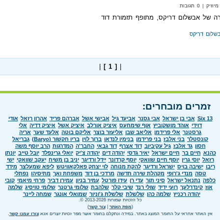
 | 0 תגובות
ורה של אבשלום דריקס, מתופף תזמורת דוד
שלום דריקס
|
[ 1 ]
|
זמרים מובחרים:
Six 13
אבי בן ישראל
אבי גסנר
אביעד גיל
אבישי אשל
אברהם פריד
אהרון רזאל
אודי
דוידי
אוהד מושקוביץ
אוף שימחעס
איציק אורלב
איציק אשל
איציק דדיה
אלי
גרסטנר
אלי פרידמן
אליאב שבו
אליעזר בוצר
אליקם בוטה
אלעד שער
אריה
קונסטלר
בני אלבז
בני פרידמן
בנימין לנדאו
ברוך לוין
בריו חקשור (Baryo)
גבריאל
חסון
גד אלבז
גיל עקיביוב
דוד אצרף
דוד גבאי
החבר'ה
המדרגות
הרב יוסף משה
כהנא
חיים בר
חיים ישראל
יאיר גדסי
יהודה דים
יהודה צ'יק
יואלי גרינפלד
יובל טייב
יונתן
רזאל
יוסי גרין
יוסף חיים שוואקי
יוסף קרדונר
יידל ורדיגר
יניב בן משיח
יעקב שוואקי
ישי
ריבו
ישיבה בויס
ישראל ורדיגר
להקת מנוחה
לוי יצחק פאלקאוויטש
ליפא שמעלצר
מידד
טסה
מנדי ג'רופי
מקהלת שירה חדשה
מרדכי בן דוד
משפחת ואך
מתיסיהו
נפתלי
כלפה
נתנאל ישראל
סיני תור
עדי רן
עידו פורטל
עמיר בניון
עמירן דביר
פרחי מיאמי
קובי
אוז
קינדרלעך
רועי ידיד
שולי רנד
שיבי קלר
שלהבת
שלומי גרטנר
שלומי טויסיג
שלמה
יהודה רכניץ
שלמה כהן
שלשלת
שלשלת ג'וניור
שמואלי אונגר
שמחה ליינר
כל הזכויות שמורות 2013-2026 ©.
(
מפת האתר
|
צור קשר
)
אין האתר אחראי על החומר המוצג באתר. במידה ונתקלם בחומר אשר מפר זכויות יוצרים אנא
צורו עמנו קשר
.