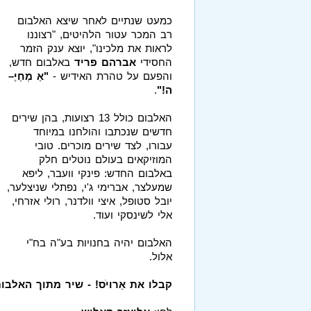
כמעט שנתיים לאחר שיצא האלבום
רב המכר עטור הלהיטים, "רצוננו
לראות את מלכינו", יוצא ענק הזמר
החסידי
אברהם פריד
באלבום חדש,
והפעם על טהרת האידיש -
"אַ מְחַיֶ–
ה!"
.
האלבום כולל 13 רצועות, בהן שירים
חדשים שנכתבו והולחנו במיוחד
עבורו, לצד שירים מוכרים. טובי
המוזיקאים בעולם נוטלים חלק
באלבום החדש: פינקי וועבר, ליפא
שמעלצר, אברימי ג'י, נפתלי שניצלער,
יובל סטופל, איצי וולדנר, רולי אזרחי,
אלי לשינסקי ועוד.
האלבום יהיה בחנויות בע"ה בח"י
אלול.
קבלו את אַרויֹס! - שיר מתוך האלבו