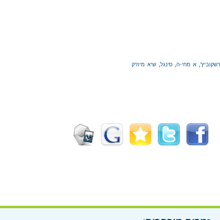
שקוביץ'
,
א מחי-ה
,
סינגל
,
שיא מיוזיק