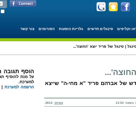
או וקליפים
סינגלים חדשים
גלריות הופעות
הפורומים
צור קשר
ינגל | סינגל של פריד יוצא 'החוצה'...
חוצה'...
הוסף תגובה 
על מנת להוסיף תגו
למערכת.
דש של אברהם פריד "א מחי-ה" שייצא
הרשמה למערכת
|
צפיות:
3814.