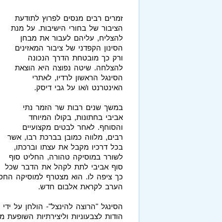
זמרים רבים מנסים לפרוץ לתודעת
הציבור של בחורי הישיבות. על מנת
להצליח, עליהם לעבור את מבחן
הסינון הקפדני של ציבור המאזינים
ורק כך מובטחת הדרך הנכונה
להצלחה. שיטה נפוצה היא הוצאת
הסינגל הראשון לרדיו, לאתרי
האינטרנט ו/או על גבי דיסק.
במשך שנים רבות שר הזמר נתי
אביבי בחתונות, בקולו המיוחד
והסוחף. לאחר לבטים מקצועיים
רבים, מלווה כמובן בברכת רבו, אשר
בכל דרכיו מקבל את עצתו וברכתו,
לשורר במוסיקה טהורה, החליט סוף
סוף אביבי לתת לקהל את הדבר שכל
כך ציפה לו. הוא מצטרף למוסיקה החסי
הערב לקראת אלבום חדש.
הסינגל "הרוצה להינצל"- הולחן על ידי
הודות לצבעוניות וליצירתיות השופעת מ