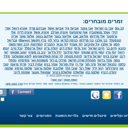
זמרים מובחרים:
Six 13
אבי בן ישראל
אבי גסנר
אביעד גיל
אבישי אשל
אברהם פריד
אהרון רזאל
אודי
דוידי
אוהד מושקוביץ
אוף שימחעס
איציק אורלב
איציק אשל
איציק דדיה
אלי
גרסטנר
אלי פרידמן
אליאב שבו
אליעזר בוצר
אליקם בוטה
אלעד שער
אריה
קונסטלר
בני אלבז
בני פרידמן
בנימין לנדאו
ברוך לוין
בריו חקשור (Baryo)
גבריאל
חסון
גד אלבז
גיל עקיביוב
דוד אצרף
דוד גבאי
החבר'ה
המדרגות
הרב יוסף משה
כהנא
חיים בר
חיים ישראל
יאיר גדסי
יהודה דים
יהודה צ'יק
יואלי גרינפלד
יובל טייב
יונתן
רזאל
יוסי גרין
יוסף חיים שוואקי
יוסף קרדונר
יידל ורדיגר
יניב בן משיח
יעקב שוואקי
ישי
ריבו
ישיבה בויס
ישראל ורדיגר
להקת מנוחה
לוי יצחק פאלקאוויטש
ליפא שמעלצר
מידד
טסה
מנדי ג'רופי
מקהלת שירה חדשה
מרדכי בן דוד
משפחת ואך
מתיסיהו
נפתלי
כלפה
נתנאל ישראל
סיני תור
עדי רן
עידו פורטל
עמיר בניון
עמירן דביר
פרחי מיאמי
קובי
אוז
קינדרלעך
רועי ידיד
שולי רנד
שיבי קלר
שלהבת
שלומי גרטנר
שלומי טויסיג
שלמה
יהודה רכניץ
שלמה כהן
שלשלת
שלשלת ג'וניור
שמואלי אונגר
שמחה ליינר
כל הזכויות שמורות 2013-2026 ©.
(
מפת האתר
|
צור קשר
)
אין האתר אחראי על החומר המוצג באתר. במידה ונתקלם בחומר אשר מפר זכויות יוצרים אנא
צורו עמנו קשר
.
או וקליפים
סינגלים חדשים
גלריות הופעות
הפורומים
צור קשר