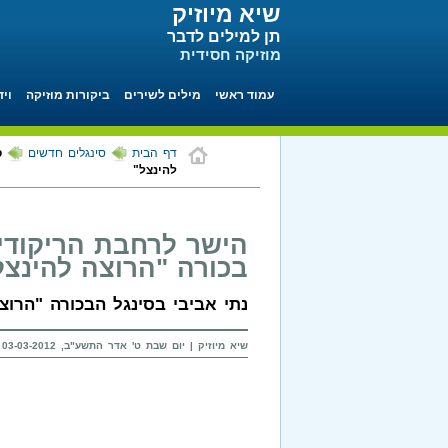
שיא מיוזיק
תן למילים לדבר
מוזיקה חסידית
עמוד ראשי
מילים לשירים
ביקורות מוזיקה
ויד
דף הבית
סינגלים חדשים
ס
להינצל"
הישר לרחבת הריקודים
בכורה "הרוצה להינצל
נתי אביבי בסינגל הבכורה "הרו
שיא מיוזיק | יום שבת ט' אדר התשע"ב, 03-03-2012 בשעה 18:09