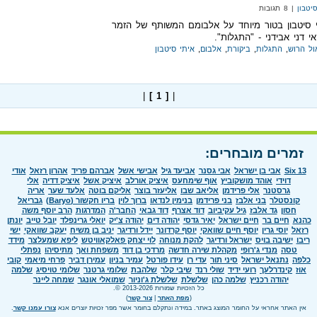
יטבון
| 8 תגובות
 סיטבון בטור מיוחד על אלבומם המשותף של הזמר
י דני אבידני - "התגלות".
ול הרוש
,
התגלות
,
ביקורת
,
אלבום
,
איתי סיטבון
|
[ 1 ]
|
זמרים מובחרים:
Six 13
אבי בן ישראל
אבי גסנר
אביעד גיל
אבישי אשל
אברהם פריד
אהרון רזאל
אודי
דוידי
אוהד מושקוביץ
אוף שימחעס
איציק אורלב
איציק אשל
איציק דדיה
אלי
גרסטנר
אלי פרידמן
אליאב שבו
אליעזר בוצר
אליקם בוטה
אלעד שער
אריה
קונסטלר
בני אלבז
בני פרידמן
בנימין לנדאו
ברוך לוין
בריו חקשור (Baryo)
גבריאל
חסון
גד אלבז
גיל עקיביוב
דוד אצרף
דוד גבאי
החבר'ה
המדרגות
הרב יוסף משה
כהנא
חיים בר
חיים ישראל
יאיר גדסי
יהודה דים
יהודה צ'יק
יואלי גרינפלד
יובל טייב
יונתן
רזאל
יוסי גרין
יוסף חיים שוואקי
יוסף קרדונר
יידל ורדיגר
יניב בן משיח
יעקב שוואקי
ישי
ריבו
ישיבה בויס
ישראל ורדיגר
להקת מנוחה
לוי יצחק פאלקאוויטש
ליפא שמעלצר
מידד
טסה
מנדי ג'רופי
מקהלת שירה חדשה
מרדכי בן דוד
משפחת ואך
מתיסיהו
נפתלי
כלפה
נתנאל ישראל
סיני תור
עדי רן
עידו פורטל
עמיר בניון
עמירן דביר
פרחי מיאמי
קובי
אוז
קינדרלעך
רועי ידיד
שולי רנד
שיבי קלר
שלהבת
שלומי גרטנר
שלומי טויסיג
שלמה
יהודה רכניץ
שלמה כהן
שלשלת
שלשלת ג'וניור
שמואלי אונגר
שמחה ליינר
כל הזכויות שמורות 2013-2026 ©.
(
מפת האתר
|
צור קשר
)
אין האתר אחראי על החומר המוצג באתר. במידה ונתקלם בחומר אשר מפר זכויות יוצרים אנא
צורו עמנו קשר
.