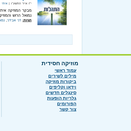
י"ז אייר התשע"ו |
איתי ס
מבקר המוזיקה איתי
נמואל הרוש והמוזיקא
תגיות:
דני אבידני
,
נמא
מוזיקה חסידית
עמוד ראשי
מילים לשירים
ביקורות מוזיקה
וידאו וקליפים
סינגלים חדשים
גלריות הופעות
הפורומים
צור קשר