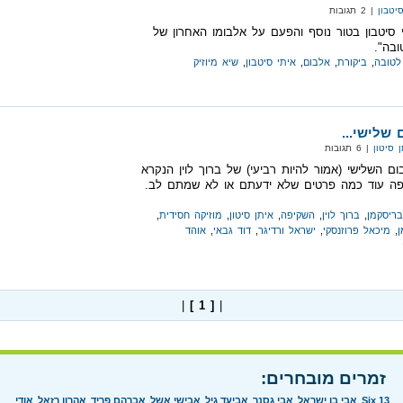
יטבון
| 2 תגובות
 סיטבון בטור נוסף והפעם על אלבומו האחרון של
ובה".
לטובה
,
ביקורת
,
אלבום
,
איתי סיטבון
,
שיא מיוזיק
 שלישי...
ן סיטון
| 6 תגובות
ום השלישי (אמור להיות רביעי) של ברוך לוין הנקרא
מפה עוד כמה פרטים שלא ידעתם או לא שמתם לב.
בריסקמן
,
ברוך לוין
,
השקיפה
,
איתן סיטון
,
מוזיקה חסידית
,
ן
,
מיכאל פרוזנסקי
,
ישראל ורדיגר
,
דוד גבאי
,
אוהד
|
[ 1 ]
|
זמרים מובחרים:
Six 13
אבי בן ישראל
אבי גסנר
אביעד גיל
אבישי אשל
אברהם פריד
אהרון רזאל
אודי