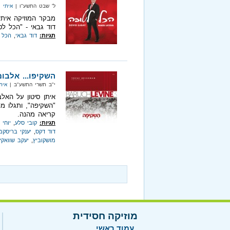
ל' שבט התשע"ו |
איתי ס
מבקר המוזיקה איתי
דוד גבאי - "הכל לט
תגיות:
דוד גבאי
,
הכל 
השקיפו... אלבום
י"ב תשרי התשע"ב |
אית
איתן סיטון על האלב
"השקיפה", ותגלו 
קריאה מהנה.
תגיות:
קובי סלע
,
יוחי 
דוד דקס
,
יענקי בריסקמ
מושקוביץ
,
יעקב שוואקי
מוזיקה חסידית
עמוד ראשי