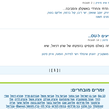
שיא מיוזיק
| 2 תגובות
 הדתי והחרדי באשקלון והסביבה...
זיק
,
יעקב שוואקי
,
ישי ריבו
,
קול ברמה
,
אליקם בוטה
,
מנים תשעז
 ל-OU...
סיטון
| 14 תגובות
ה באולם מקסיקו בהפקתו של שרון דניאל, שיא
מושקוביץ
,
יהונתן שינפלד וישי לפידות
,
הופעה
,
איתן סיטון
|
[ 1 ]
|
זמרים מובחרים:
Six 13
אבי בן ישראל
אבי גסנר
אביעד גיל
אבישי אשל
אברהם פריד
אהרון רזאל
אודי
דוידי
אוהד מושקוביץ
אוף שימחעס
איציק אורלב
איציק אשל
איציק דדיה
אלי
גרסטנר
אלי פרידמן
אליאב שבו
אליעזר בוצר
אליקם בוטה
אלעד שער
אריה
קונסטלר
בני אלבז
בני פרידמן
בנימין לנדאו
ברוך לוין
בריו חקשור (Baryo)
גבריאל