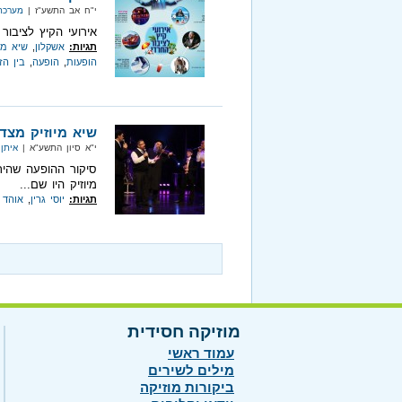
י"ח אב התשע"ז |
מערכת 
אירועי הקיץ לציבור
תגיות:
אשקלון
,
שיא מיו
הופעות
,
הופעה
,
בין הז
שיא מיוזיק מצדיעים
י"א סיון התשע"א |
איתן 
סיקור ההופעה שהית
מיוזיק היו שם...
תגיות:
יוסי גרין
,
אוהד 
מוזיקה חסידית
עמוד ראשי
מילים לשירים
ביקורות מוזיקה