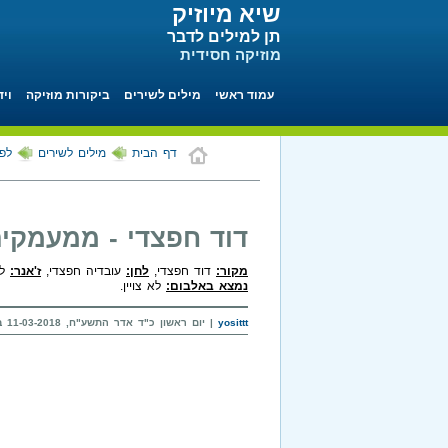
שיא מיוזיק
תן למילים לדבר
מוזיקה חסידית
עמוד ראשי
מילים לשירים
ביקורות מוזיקה
ויד
דף הבית
מילים לשירים
לפי
דוד חפצדי - ממעמקי
מקור:
דוד חפצדי,
לחן:
עובדיה חפצדי,
ז'אנר:
לא
נמצא באלבום:
לא צויין.
yosittt
| יום ראשון כ"ד אדר התשע"ח, 11-03-2018 בשעה 17:46