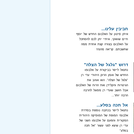
חביבין עלינו...
איתן סיטון על האלבום החדש של יוסף
חיים שוואקי, איתיי יתן לכם להסתכל
על האלבום בצורה קצת אחרת ממה
שחשבתם. קריאה מהנה!
דרוש "גלגל של הצלה"
נתנאל לייפר בביקורת על אלבומו
החדש של אומן הרוק היהודי עדי רן
"גלגל של הצלה". הוא אוהב את
הגיטרות והקלידן ואת הרוח של האלבום
אבל חושב שעדי רן מסוגל להרבה
הרבה יותר...
אל תכה בסלע...
נתנאל לייפר בכתבה נוספת בסדרת
אלבומי המופת של המוסיקה היהודית
המקורית והפעם על אלבומו השני של
עדי רן שיצא לפני עשור "אל תכה
בסלע"