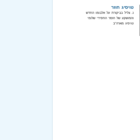
טויסיג חוזר
נ. צליל בביקורת על אלבומו החדש
והמושקע של הזמר החסידי שלומי
טויסיג מארה"ב