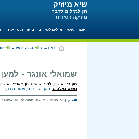
שיא מיוזיק
תן למילים לדבר
מוזיקה חסידית
עמוד ראשי
מילים לשירים
ביקורות מוזיקה
ויד
דף הבית
מילים לשירים
לפי
שמואלי אונגר - למען
מקור:
לא צויין,
לחן:
שמשי ניימן,
ז'אנר:
לא צויין.
נמצא באלבום:
מאך א ברכה (תעשה ברכה)
.
yosittt
| יום חמישי ט"ז שבט התשע"ח, 01-02-2018 בשעה 13:51