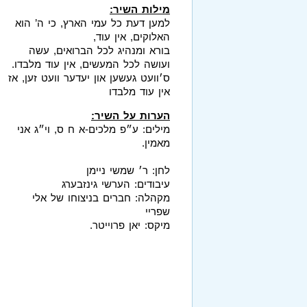
מילות השיר:
למען דעת כל עמי הארץ, כי ה’ הוא
האלוקים, אין עוד,
בורא ומנהיג לכל הברואים, עשה
ועושה לכל המעשים, אין עוד מלבדו.
ס׳וועט געשען און יעדער וועט זען, אז
אין עוד מלבדו
הערות על השיר:
מילים: ע״פ מלכים-א ח ס, וי״ג אני
מאמין.
לחן: ר׳ שמשי ניימן
עיבודים: הערשי גינזבערג
מקהלה: חברים בניצוחו של אלי
שפריי
מיקס: יאן פרוייטר.