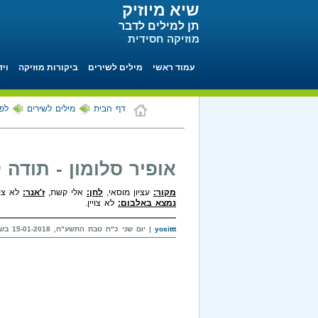
שיא מיוזיק
תן למילים לדבר
מוזיקה חסידית
עמוד ראשי
מילים לשירים
ביקורות מוזיקה
ויד
דף הבית
מילים לשירים
לפי
אופיר סלומון - תודה 
מקור:
עציון מוסאי,
לחן:
אלי קשת,
ז'אנר:
לא צויי
נמצא באלבום:
לא צויין.
yosittt
| יום שני כ"ח טבת התשע"ח, 15-01-2018 בשעה 12:55