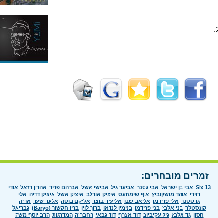
זמרים מובחרים:
Six 13
אבי בן ישראל
אבי גסנר
אביעד גיל
אבישי אשל
אברהם פריד
אהרון רזאל
אודי
דוידי
אוהד מושקוביץ
אוף שימחעס
איציק אורלב
איציק אשל
איציק דדיה
אלי
גרסטנר
אלי פרידמן
אליאב שבו
אליעזר בוצר
אליקם בוטה
אלעד שער
אריה
קונסטלר
בני אלבז
בני פרידמן
בנימין לנדאו
ברוך לוין
בריו חקשור (Baryo)
גבריאל
חסון
גד אלבז
גיל עקיביוב
דוד אצרף
דוד גבאי
החבר'ה
המדרגות
הרב יוסף משה