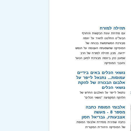
תהילה למזרח
עם פתיחת עונת הבקשות והחורף
הבעל"ט החלטנו להאיר על יוזמה
מבורכת המשתמשת בכוחה של
המוסיקה שהשפעתה העצומה על הנפש
ידועה. מכון תהילה למזרח של הרב
שמעון כהן ביוזמה מבורכת למען הנוער
וחובבי המוסיקה
נושאי הכלים באים בידיים
עמוסות... נתנאל לייפר על
אלבום הבכורה של להקת
נושאי הכלים
נתנאל לייפר על האלבום החדש של
הלהקה המקפיצה "נושאי הכלים"
אלבומי המופת כתבה
מספר 8 - מעשה
אצבעותיו, גבריאל חסון
כתבה שמינית מסדרת אלבומי המופת
של המוסיקה היהודית המקורית