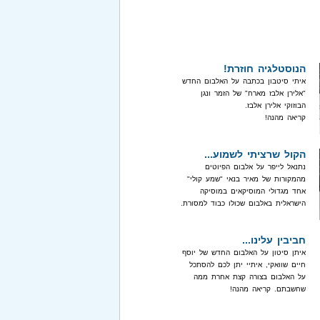
הנוסטלגיה חוזרת!
איתי סיטבון בכתבה על האלבום החדש
"אלירן אלבז מארח" של הזמר ונגן
הבוזוקי אלירן אלבז.
קריאה מהנה!
הקול שרציתי לשמוע...
נתנאל לייפר על אלבום הפיוטים
מהמקורות של מאיר בנאי "שמע קולי"
אחד מגדולי המוסיקאים במוסיקה
הישראלית באלבום שכולו כבוד למסורת.
חביבין עלינו...
איתן סיטון על האלבום החדש של יוסף
חיים שוואקי, איתיי יתן לכם להסתכל
על האלבום בצורה קצת אחרת ממה
שחשבתם. קריאה מהנה!