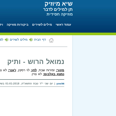
שיא מיוזיק
תן למילים לדבר
מוזיקה חסידית
עמוד ראשי
מילים לשירים
ביקורות מוזיקה
ויד
דף הבית
מילים לשירים
לפי
נמואל הרוש - ותיק
מקור:
זמירות שבת,
לחן:
לוי רסקין,
ז'אנר:
לא צויי
נמצא באלבום:
לא צויין.
yosittt
| יום שני י"ד טבת התשע"ח, 01-01-2018 בשעה 14:11