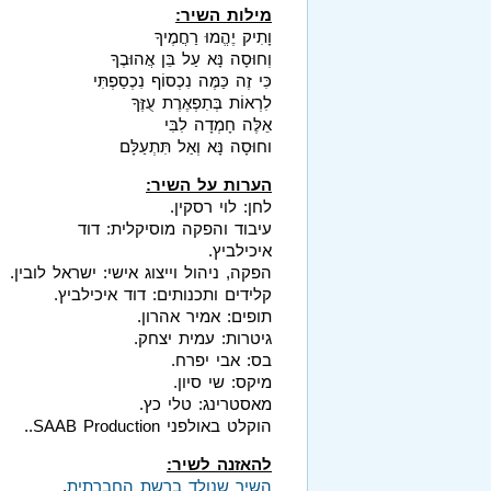
מילות השיר:
וָתִיק יֶהֱמוּ רַחֲמֶיךָ
וְחוּסָה נָּא עַל בֵּן אֲהוּבֶךָ
כִּי זֶה כַּמֶּה נִכְסוֹף נִכְסַפְתִּי
לִרְאוֹת בְּתִפְאֶרֶת עֻזֶּךָ
אֵלֶּה חָמְדָה לִבִּי
וחוּסָה נָּא וְאַל תִּתְעַלָּם
הערות על השיר:
לחן: לוי רסקין.
עיבוד והפקה מוסיקלית: דוד
איכילביץ.
הפקה, ניהול וייצוג אישי: ישראל לובין.
קלידים ותכנותים: דוד איכילביץ.
תופים: אמיר אהרון.
גיטרות: עמית יצחק.
בס: אבי יפרח.
מיקס: שי סיון.
מאסטרינג: טלי כץ.
הוקלט באולפני SAAB Production..
להאזנה לשיר:
השיר שנולד ברשת החברתית
.