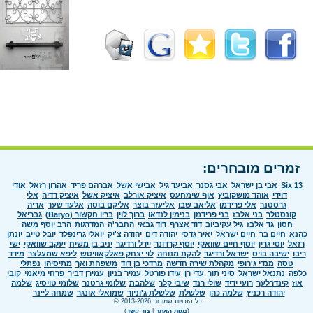
זמרים מובחרים:
Six 13
אבי בן ישראל
אבי גסנר
אביעד גיל
אבישי אשל
אברהם פריד
אהרון רזאל
אודי
דוידי
אוהד מושקוביץ
אוף שימחעס
איציק אורלב
איציק אשל
איציק דדיה
אלי
גרסטנר
אלי פרידמן
אליאב שבו
אליעזר בוצר
אליקם בוטה
אלעד שער
אריה
קונסטלר
בני אלבז
בני פרידמן
בנימין לנדאו
ברוך לוין
בריו חקשור (Baryo)
גבריאל
חסון
גד אלבז
גיל עקיביוב
דוד אצרף
דוד גבאי
החבר'ה
המדרגות
הרב יוסף משה
כהנא
חיים בר
חיים ישראל
יאיר גדסי
יהודה דים
יהודה צ'יק
יואלי גרינפלד
יובל טייב
יונתן
רזאל
יוסי גרין
יוסף חיים שוואקי
יוסף קרדונר
יידל ורדיגר
יניב בן משיח
יעקב שוואקי
ישי
ריבו
ישיבה בויס
ישראל ורדיגר
להקת מנוחה
לוי יצחק פאלקאוויטש
ליפא שמעלצר
מידד
טסה
מנדי ג'רופי
מקהלת שירה חדשה
מרדכי בן דוד
משפחת ואך
מתיסיהו
נפתלי
כלפה
נתנאל ישראל
סיני תור
עדי רן
עידו פורטל
עמיר בניון
עמירן דביר
פרחי מיאמי
קובי
אוז
קינדרלעך
רועי ידיד
שולי רנד
שיבי קלר
שלהבת
שלומי גרטנר
שלומי טויסיג
שלמה
יהודה רכניץ
שלמה כהן
שלשלת
שלשלת ג'וניור
שמואלי אונגר
שמחה ליינר
כל הזכויות שמורות 2013-2026 ©.
(
מפת האתר
|
צור קשר
)