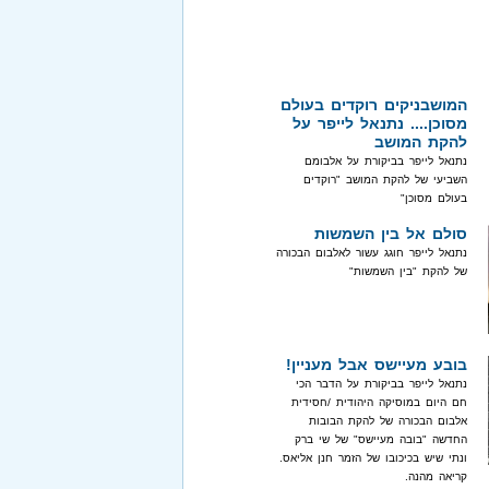
המושבניקים רוקדים בעולם
מסוכן.... נתנאל לייפר על
להקת המושב
נתנאל לייפר בביקורת על אלבומם
השביעי של להקת המושב "רוקדים
בעולם מסוכן"
סולם אל בין השמשות
נתנאל לייפר חוגג עשור לאלבום הבכורה
של להקת "בין השמשות"
בובע מעיישס אבל מעניין!
נתנאל לייפר בביקורת על הדבר הכי
חם היום במוסיקה היהודית /חסידית
אלבום הבכורה של להקת הבובות
החדשה "בובה מעיישס" של שי ברק
ונתי שיש בכיכובו של הזמר חנן אליאס.
קריאה מהנה.