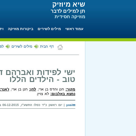
שיא מיוזיק
תן למילים לדבר
מוזיקה חסידית
עמוד ראשי
מילים לשירים
ביקורות מוזיקה
ויד
דף הבית
מילים לשירים
לפי
ישי לפידות ואברהם דה
טוב - הילדים הללו
מקור:
חנן והדס בן ארי,
לחן:
חנן בן ארי,
ז'אנר:
נמצא באלבום:
לא צויין.
yosittt
| יום ראשון כ"ד כסלו התשע"ו, 06-12-2015 בשעה 18:33