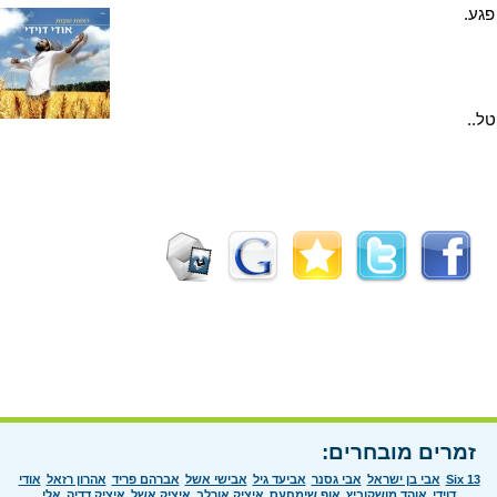
גע.
ל..
זמרים מובחרים:
Six 13
אבי בן ישראל
אבי גסנר
אביעד גיל
אבישי אשל
אברהם פריד
אהרון רזאל
אודי
דוידי
אוהד מושקוביץ
אוף שימחעס
איציק אורלב
איציק אשל
איציק דדיה
אלי