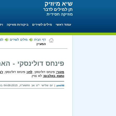
שיא מיוזיק
תן למילים לדבר
מוזיקה חסידית
עמוד ראשי
מילים לשירים
ביקורות מוזיקה
ויד
דף הבית
מילים לשירים
לפי
המעיין
פינחס דולינסקי - האם
מקור:
פינחס דולינסקי,
לחן:
פינחס דולינסקי,
ז'א
נמצא באלבום:
לא צויין.
yosittt
| יום שלישי י"ט אב התשע"ה, 04-08-2015 בשעה 18:22