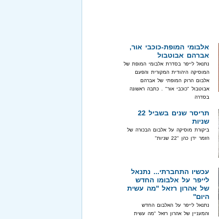
אלבומי המופת-כוכבי אור,
אברהם אבוטבול
נתנאל לייפר בסדרת אלבומי המופת של
המוסיקה היהודית המקורית והפעם
אלבום הרוק המופתי של אברהם
אבוטבול "כוכבי אור" . כתבה ראשונה
בסדרה
תריסר שנים בשביל 22
שניות
ביקורת מוסיקה על אלבום הבכורה של
הזמר ידן כהן "22 שניות"
עכשיו התחברתי... נתנאל
לייפר על אלבומו החדש
של אהרון רזאל ''מה עשית
היום''
נתנאל לייפר על האלבום החדש
והמעניין של אהרון רזאל "מה עשית