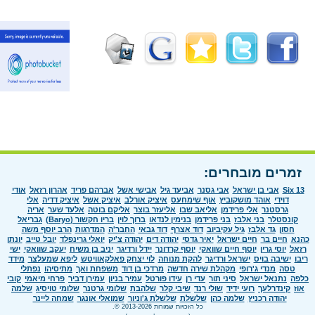
זמרים מובחרים:
Six 13
אבי בן ישראל
אבי גסנר
אביעד גיל
אבישי אשל
אברהם פריד
אהרון רזאל
אודי
דוידי
אוהד מושקוביץ
אוף שימחעס
איציק אורלב
איציק אשל
איציק דדיה
אלי
גרסטנר
אלי פרידמן
אליאב שבו
אליעזר בוצר
אליקם בוטה
אלעד שער
אריה
קונסטלר
בני אלבז
בני פרידמן
בנימין לנדאו
ברוך לוין
בריו חקשור (Baryo)
גבריאל
חסון
גד אלבז
גיל עקיביוב
דוד אצרף
דוד גבאי
החבר'ה
המדרגות
הרב יוסף משה
כהנא
חיים בר
חיים ישראל
יאיר גדסי
יהודה דים
יהודה צ'יק
יואלי גרינפלד
יובל טייב
יונתן
רזאל
יוסי גרין
יוסף חיים שוואקי
יוסף קרדונר
יידל ורדיגר
יניב בן משיח
יעקב שוואקי
ישי
ריבו
ישיבה בויס
ישראל ורדיגר
להקת מנוחה
לוי יצחק פאלקאוויטש
ליפא שמעלצר
מידד
טסה
מנדי ג'רופי
מקהלת שירה חדשה
מרדכי בן דוד
משפחת ואך
מתיסיהו
נפתלי
כלפה
נתנאל ישראל
סיני תור
עדי רן
עידו פורטל
עמיר בניון
עמירן דביר
פרחי מיאמי
קובי
אוז
קינדרלעך
רועי ידיד
שולי רנד
שיבי קלר
שלהבת
שלומי גרטנר
שלומי טויסיג
שלמה
יהודה רכניץ
שלמה כהן
שלשלת
שלשלת ג'וניור
שמואלי אונגר
שמחה ליינר
כל הזכויות שמורות 2013-2026 ©.