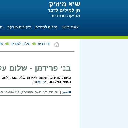
שיא מיוזיק
תן למילים לדבר
מוזיקה חסידית
עמוד ראשי
מילים לשירים
ביקורות מוזיקה
ויד
דף הבית
מילים לשירים
לפי
בני פרידמן - שלום על
מקור:
מהפזמון שלפני הקידוש בליל שבת,
לחן:
אר
נמצא באלבום:
יש תקוה
.
yosittt
| יום שני כ"ט תשרי התשע"ג, 15-10-2012 בשעה 17:55