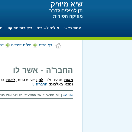
שיא מיוזיק
תן למילים לדבר
מוזיקה חסידית
עמוד ראשי
מילים לשירים
ביקורות מוזיקה
ויד
דף הבית
מילים לשירים
לפי
החבר'ה - אשר לו
מקור:
תהלים צ"ה,
לחן:
אלי גרסטנר,
ז'אנר:
חסיד
נמצא באלבום:
החבר'ה 3
.
is180e
| יום חמישי ז' אב התשע"ב, 26-07-2012 בשעה 21:30