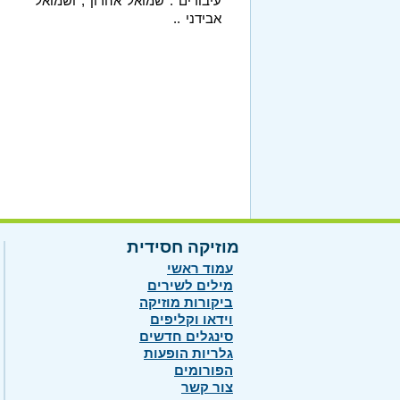
עיבודים : שמואל אהרון , ושמואל
אבידני ..
מוזיקה חסידית
עמוד ראשי
מילים לשירים
ביקורות מוזיקה
וידאו וקליפים
סינגלים חדשים
גלריות הופעות
הפורומים
צור קשר