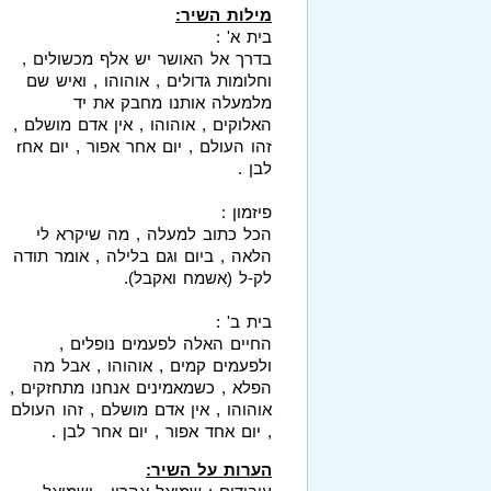
מילות השיר:
בית א' :
בדרך אל האושר יש אלף מכשולים ,
וחלומות גדולים , אוהוהו , ואיש שם
מלמעלה אותנו מחבק את יד
האלוקים , אוהוהו , אין אדם מושלם ,
זהו העולם , יום אחר אפור , יום אחr
לבן .
פיזמון :
הכל כתוב למעלה , מה שיקרא לי
הלאה , ביום וגם בלילה , אומר תודה
לק-ל (אשמח ואקבל).
בית ב' :
החיים האלה לפעמים נופלים ,
ולפעמים קמים , אוהוהו , אבל מה
הפלא , כשמאמינים אנחנו מתחזקים ,
אוהוהו , אין אדם מושלם , זהו העולם
, יום אחד אפור , יום אחר לבן .
הערות על השיר: