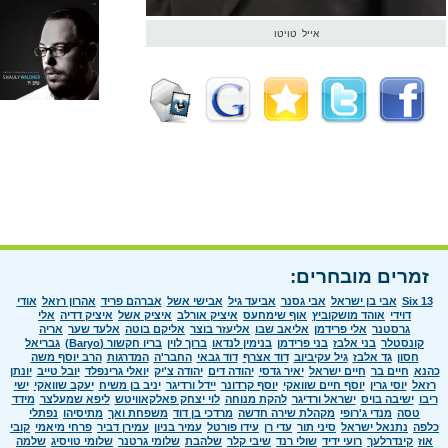
אייל טויטו
זמרים מובחרים:
Six 13
אבי בן ישראל
אבי גסנר
אביעד גיל
אבישי אשל
אברהם פריד
אהרון רזאל
אודי
דוידי
אוהד מושקוביץ
אוף שימחעס
איציק אורלב
איציק אשל
איציק דדיה
אלי
גרסטנר
אלי פרידמן
אליאב שבו
אליעזר בוצר
אליקם בוטה
אלעד שער
אריה
קונסטלר
בני אלבז
בני פרידמן
בנימין לנדאו
ברוך לוין
בריו חקשור (Baryo)
גבריאל
חסון
גד אלבז
גיל עקיביוב
דוד אצרף
דוד גבאי
החבר'ה
המדרגות
הרב יוסף משה
כהנא
חיים בר
חיים ישראל
יאיר גדסי
יהודה דים
יהודה צ'יק
יואלי גרינפלד
יובל טייב
יונתן
רזאל
יוסי גרין
יוסף חיים שוואקי
יוסף קרדונר
יידל ורדיגר
יניב בן משיח
יעקב שוואקי
ישי
ריבו
ישיבה בויס
ישראל ורדיגר
להקת מנוחה
לוי יצחק פאלקאוויטש
ליפא שמעלצר
מידד
טסה
מנדי ג'רופי
מקהלת שירה חדשה
מרדכי בן דוד
משפחת ואך
מתיסיהו
נפתלי
כלפה
נתנאל ישראל
סיני תור
עדי רן
עידו פורטל
עמיר בניון
עמירן דביר
פרחי מיאמי
קובי
אוז
קינדרלעך
רועי ידיד
שולי רנד
שיבי קלר
שלהבת
שלומי גרטנר
שלומי טויסיג
שלמה