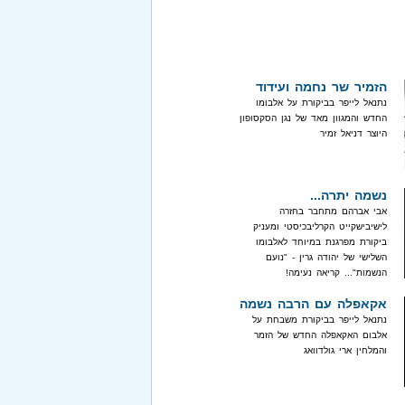
הזמיר שר נחמה ועידוד
נתנאל לייפר בביקורת על אלבומו
החדש והמגוון מאד של נגן הסקסופון
היוצר דניאל זמיר
נשמה יתרה...
אבי אברהם מתחבר בחזרה
לישיבישקייט הקרליבכיסטי ומעניק
ביקורת מפרגנת במיוחד לאלבומו
השלישי של יהודה גרין - "נועם
הנשמות"... קריאה נעימה!
אקאפלה עם הרבה נשמה
נתנאל לייפר בביקורת משבחת על
אלבום האקאפלה החדש של הזמר
והמלחין ארי גולדוואג