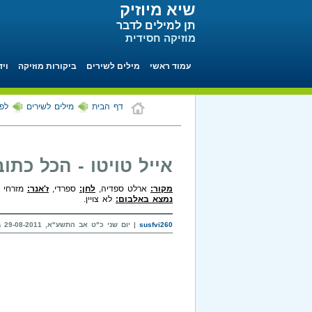
שיא מיוזיק
תן למילים לדבר
מוזיקה חסידית
עמוד ראשי
מילים לשירים
ביקורות מוזיקה
ויד
דף הבית
מילים לשירים
לפי
אייל טויטו - הכל כתו
מקור:
ארלט ספדיה,
לחן:
ספרדי,
ז'אנר:
מזרחי - 
נמצא באלבום:
לא צויין.
susfvi260
| יום שני כ"ט אב התשע"א, 29-08-2011 בשעה 08:12