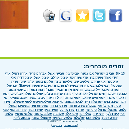
זמרים מובחרים:
Six 13
אבי בן ישראל
אבי גסנר
אביעד גיל
אבישי אשל
אברהם פריד
אהרון רזאל
אודי
דוידי
אוהד מושקוביץ
אוף שימחעס
איציק אורלב
איציק אשל
איציק דדיה
אלי
גרסטנר
אלי פרידמן
אליאב שבו
אליעזר בוצר
אליקם בוטה
אלעד שער
אריה
קונסטלר
בני אלבז
בני פרידמן
בנימין לנדאו
ברוך לוין
בריו חקשור (Baryo)
גבריאל
חסון
גד אלבז
גיל עקיביוב
דוד אצרף
דוד גבאי
החבר'ה
המדרגות
הרב יוסף משה
כהנא
חיים בר
חיים ישראל
יאיר גדסי
יהודה דים
יהודה צ'יק
יואלי גרינפלד
יובל טייב
יונתן
רזאל
יוסי גרין
יוסף חיים שוואקי
יוסף קרדונר
יידל ורדיגר
יניב בן משיח
יעקב שוואקי
ישי
ריבו
ישיבה בויס
ישראל ורדיגר
להקת מנוחה
לוי יצחק פאלקאוויטש
ליפא שמעלצר
מידד
טסה
מנדי ג'רופי
מקהלת שירה חדשה
מרדכי בן דוד
משפחת ואך
מתיסיהו
נפתלי
כלפה
נתנאל ישראל
סיני תור
עדי רן
עידו פורטל
עמיר בניון
עמירן דביר
פרחי מיאמי
קובי
אוז
קינדרלעך
רועי ידיד
שולי רנד
שיבי קלר
שלהבת
שלומי גרטנר
שלומי טויסיג
שלמה
יהודה רכניץ
שלמה כהן
שלשלת
שלשלת ג'וניור
שמואלי אונגר
שמחה ליינר
כל הזכויות שמורות 2013-2026 ©.
(
מפת האתר
|
צור קשר
)