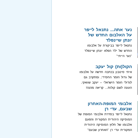
נער אתה... נתנאל לייפר
על האלבום החדש של
יונתן שיינפלד
נתנאל לייפר בביקורת על אלבומו
החדש של ילד הפלא יונתן שיינפלד
"נער הייתי"
הקול(ות) קול יעקב
איתי סיטבון בכתבה חדשה על אלבומו
של גדול הזמר החסידי, ומתקרב גם
לגדולי הזמר הישראלי – יעקב שוואקי,
העונה לשם קולות... קריאה מהנה!
אלבומי המופת-האחרון
שבעם, עדי רן
נתנאל לייפר בסדרת אלבומי המופת של
המוסיקה היהודית המקורית והפעם
אלבומו של חלוץ המוסיקה היהודית
המקורית עדי רן "האחרון שבעם"