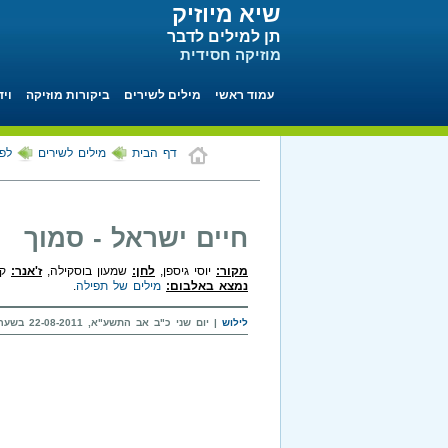
שיא מיוזיק
תן למילים לדבר
מוזיקה חסידית
עמוד ראשי
מילים לשירים
ביקורות מוזיקה
ויד
דף הבית
מילים לשירים
לפי
חיים ישראל - סמוך
מקור:
יוסי גיספן,
לחן:
שמעון בוסקילה,
ז'אנר:
קצ
נמצא באלבום:
מילים של תפילה
.
לילוש
| יום שני כ"ב אב התשע"א, 22-08-2011 בשעה 10:46