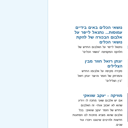
נושאי הכלים באים בידיים
עמוסות... נתנאל לייפר על
אלבום הבכורה של להקת
נושאי הכלים
נתנאל לייפר על האלבום החדש של
הלהקה המקפיצה "נושאי הכלים"
יונתן רזאל חוזר מבין
הצלילים
סקירה מקיפה על אלבומו החדש
והמרתק של הזמר והיוצר יונתן רזאל
"בין הצלילים"
מוזיקה - יעקב שוואקי
אם יש אלבום שאני מחכה לו ויודע
שהוא לא יאכזב אותי- זה האלבום
החדש של הזמר יעקב שוואקי. בכל
אלבום שהוא מוציא מחכות לנו הפתעות
חדשות ולהיטים שינוגנו ויזכרו עוד
שנים.