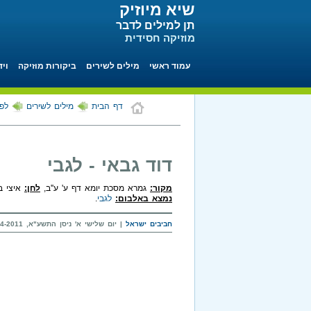
שיא מיוזיק
תן למילים לדבר
מוזיקה חסידית
עמוד ראשי
מילים לשירים
ביקורות מוזיקה
ויד
דף הבית
מילים לשירים
לפי
דוד גבאי - לגבי
מקור:
גמרא מסכת יומא דף ע' ע''ב,
לחן:
איצי ב
נמצא באלבום:
לגבי
.
חביבים ישראל
| יום שלישי א' ניסן התשע"א, 05-04-2011 בשעה 09:09