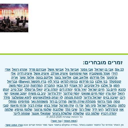
זמרים מובחרים:
Six 13
אבי בן ישראל
אבי גסנר
אביעד גיל
אבישי אשל
אברהם פריד
אהרון רזאל
אודי
דוידי
אוהד מושקוביץ
אוף שימחעס
איציק אורלב
איציק אשל
איציק דדיה
אלי
גרסטנר
אלי פרידמן
אליאב שבו
אליעזר בוצר
אליקם בוטה
אלעד שער
אריה
קונסטלר
בני אלבז
בני פרידמן
בנימין לנדאו
ברוך לוין
בריו חקשור (Baryo)
גבריאל
חסון
גד אלבז
גיל עקיביוב
דוד אצרף
דוד גבאי
החבר'ה
המדרגות
הרב יוסף משה
כהנא
חיים בר
חיים ישראל
יאיר גדסי
יהודה דים
יהודה צ'יק
יואלי גרינפלד
יובל טייב
יונתן
רזאל
יוסי גרין
יוסף חיים שוואקי
יוסף קרדונר
יידל ורדיגר
יניב בן משיח
יעקב שוואקי
ישי
ריבו
ישיבה בויס
ישראל ורדיגר
להקת מנוחה
לוי יצחק פאלקאוויטש
ליפא שמעלצר
מידד
טסה
מנדי ג'רופי
מקהלת שירה חדשה
מרדכי בן דוד
משפחת ואך
מתיסיהו
נפתלי
כלפה
נתנאל ישראל
סיני תור
עדי רן
עידו פורטל
עמיר בניון
עמירן דביר
פרחי מיאמי
קובי
אוז
קינדרלעך
רועי ידיד
שולי רנד
שיבי קלר
שלהבת
שלומי גרטנר
שלומי טויסיג
שלמה
יהודה רכניץ
שלמה כהן
שלשלת
שלשלת ג'וניור
שמואלי אונגר
שמחה ליינר
כל הזכויות שמורות 2013-2026 ©.
(
מפת האתר
|
צור קשר
)
אין האתר אחראי על החומר המוצג באתר. במידה ונתקלם בחומר אשר מפר זכויות יוצרים אנא
צורו עמנו קשר
.