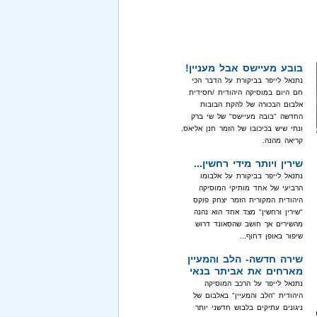
בובע מעיישס אבל מעניין!
נתנאל לייפר בביקורת על הדבר הכי
חם היום במוסיקה היהודית /חסידית
אלבום הבכורה של להקת הבובות
החדשה "בובה מעיישס" של שי ברק
ונתי שיש בכיכובו של הזמר חנן אליאס.
קריאה מהנה.
שירין ויותר מידי רחשין...
נתנאל לייפר בביקורת על אלבומו
הרביעי של אחד מותיקי המוסיקה
היהודית המקורית הזמר יצחק פוקס
"שירין ורחשין" מצד אחד הוא נהנה
מהשירים אך חושב שהסאונד דרוש
שיפור באופן דחוף...
שירה חדשה- הלב והמעיין
מארחים את אביתר בנאי
נתנאל לייפר על הרכב המוסיקה
היהודית "הלב והמעיין" באלבום של
ניגונים עתיקים בלבוש חדשני יותר