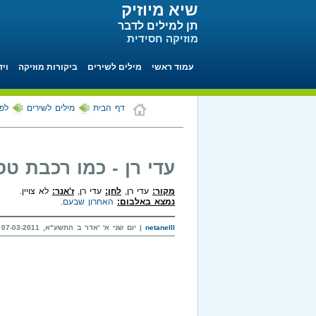
שיא מיוזיק
תן למילים לדבר
מוזיקה חסידית
עמוד ראשי
מילים לשירים
ביקורות מוזיקה
ויד
דף הבית
מילים לשירים
לפי
עדי רן - כמו רכבת ט
מקור:
עדי רן,
לחן:
עדי רן,
ז'אנר:
לא צויין.
נמצא באלבום:
האחרון שבעם
.
netanelll
| יום שני א' 'אדר ב התשע"א, 07-03-2011 בשעה 22:44