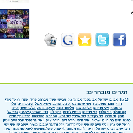
זמרים מובחרים:
Six 13
אבי בן ישראל
אבי גסנר
אביעד גיל
אבישי אשל
אברהם פריד
אהרון רזאל
אודי
דוידי
אוהד מושקוביץ
אוף שימחעס
איציק אורלב
איציק אשל
איציק דדיה
אלי
גרסטנר
אלי פרידמן
אליאב שבו
אליעזר בוצר
אליקם בוטה
אלעד שער
אריה
קונסטלר
בני אלבז
בני פרידמן
בנימין לנדאו
ברוך לוין
בריו חקשור (Baryo)
גבריאל
חסון
גד אלבז
גיל עקיביוב
דוד אצרף
דוד גבאי
החבר'ה
המדרגות
הרב יוסף משה
כהנא
חיים בר
חיים ישראל
יאיר גדסי
יהודה דים
יהודה צ'יק
יואלי גרינפלד
יובל טייב
יונתן
רזאל
יוסי גרין
יוסף חיים שוואקי
יוסף קרדונר
יידל ורדיגר
יניב בן משיח
יעקב שוואקי
ישי
ריבו
ישיבה בויס
ישראל ורדיגר
להקת מנוחה
לוי יצחק פאלקאוויטש
ליפא שמעלצר
מידד
טסה
מנדי ג'רופי
מקהלת שירה חדשה
מרדכי בן דוד
משפחת ואך
מתיסיהו
נפתלי