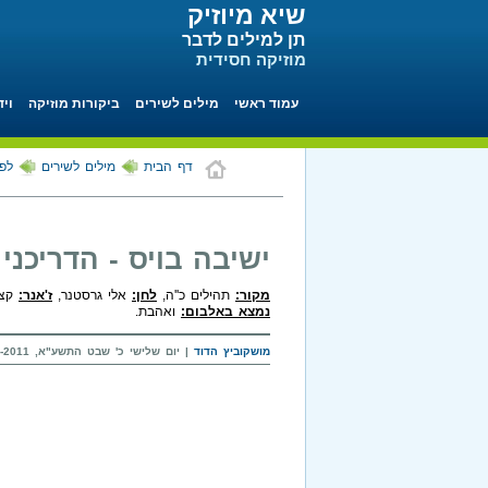
שיא מיוזיק
תן למילים לדבר
מוזיקה חסידית
עמוד ראשי
מילים לשירים
ביקורות מוזיקה
ויד
דף הבית
מילים לשירים
לפי
ישיבה בויס - הדריכני
מקור:
תהילים כ''ה,
לחן:
אלי גרסטנר,
ז'אנר:
קצב
נמצא באלבום:
ואהבת.
מושקוביץ הדוד
| יום שלישי כ' שבט התשע"א, 25-01-2011 בשעה 12:52