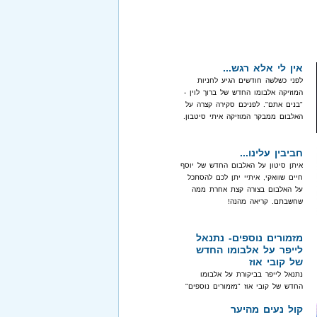
אין לי אלא רגש...
לפני כשלשה חודשים הגיע לחניות
המוזיקה אלבומו החדש של ברוך לוין -
"בנים אתם". לפניכם סקירה קצרה על
האלבום ממבקר המוזיקה איתי סיטבון.
חביבין עלינו...
איתן סיטון על האלבום החדש של יוסף
חיים שוואקי, איתיי יתן לכם להסתכל
על האלבום בצורה קצת אחרת ממה
שחשבתם. קריאה מהנה!
מזמורים נוספים- נתנאל
לייפר על אלבומו החדש
של קובי אוז
נתנאל לייפר בביקורת על אלבומו
החדש של קובי אוז "מזמורים נוספים"
קול נעים מהיער