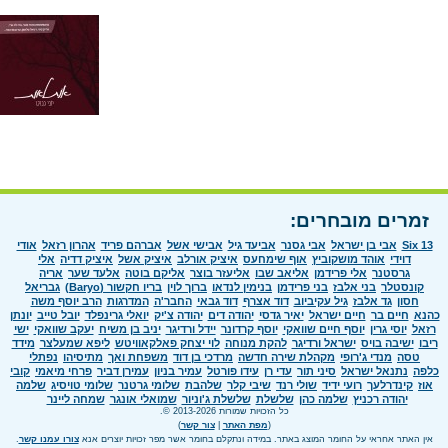
זמרים מובחרים:
Six 13
אבי בן ישראל
אבי גסנר
אביעד גיל
אבישי אשל
אברהם פריד
אהרון רזאל
אודי
דוידי
אוהד מושקוביץ
אוף שימחעס
איציק אורלב
איציק אשל
איציק דדיה
אלי
גרסטנר
אלי פרידמן
אליאב שבו
אליעזר בוצר
אליקם בוטה
אלעד שער
אריה
קונסטלר
בני אלבז
בני פרידמן
בנימין לנדאו
ברוך לוין
בריו חקשור (Baryo)
גבריאל
חסון
גד אלבז
גיל עקיביוב
דוד אצרף
דוד גבאי
החבר'ה
המדרגות
הרב יוסף משה
כהנא
חיים בר
חיים ישראל
יאיר גדסי
יהודה דים
יהודה צ'יק
יואלי גרינפלד
יובל טייב
יונתן
רזאל
יוסי גרין
יוסף חיים שוואקי
יוסף קרדונר
יידל ורדיגר
יניב בן משיח
יעקב שוואקי
ישי
ריבו
ישיבה בויס
ישראל ורדיגר
להקת מנוחה
לוי יצחק פאלקאוויטש
ליפא שמעלצר
מידד
טסה
מנדי ג'רופי
מקהלת שירה חדשה
מרדכי בן דוד
משפחת ואך
מתיסיהו
נפתלי
כלפה
נתנאל ישראל
סיני תור
עדי רן
עידו פורטל
עמיר בניון
עמירן דביר
פרחי מיאמי
קובי
אוז
קינדרלעך
רועי ידיד
שולי רנד
שיבי קלר
שלהבת
שלומי גרטנר
שלומי טויסיג
שלמה
יהודה רכניץ
שלמה כהן
שלשלת
שלשלת ג'וניור
שמואלי אונגר
שמחה ליינר
כל הזכויות שמורות 2013-2026 ©.
(
מפת האתר
|
צור קשר
)
אין האתר אחראי על החומר המוצג באתר. במידה ונתקלם בחומר אשר מפר זכויות יוצרים אנא
צורו עמנו קשר
.