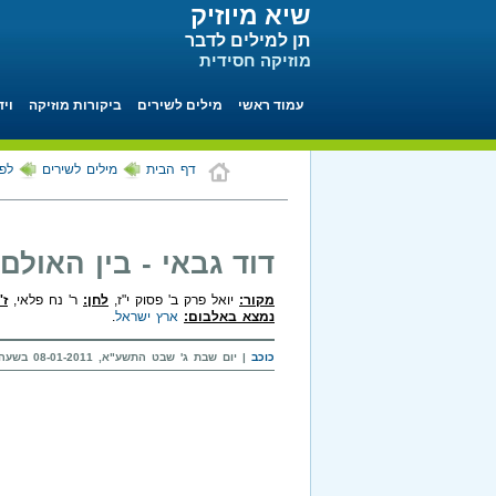
שיא מיוזיק
תן למילים לדבר
מוזיקה חסידית
עמוד ראשי
מילים לשירים
ביקורות מוזיקה
ויד
דף הבית
מילים לשירים
לפי
דוד גבאי - בין האולם
מקור:
יואל פרק ב' פסוק י"ז,
לחן:
ר' נח פלאי,
ז'
נמצא באלבום:
ארץ ישראל
.
כוכב
| יום שבת ג' שבט התשע"א, 08-01-2011 בשעה 22:51