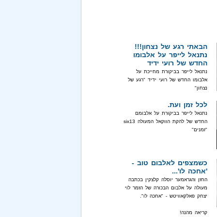
הבאתי רגע של נצחון!!!
נתנאל לייפר על אלבומו
החדש של רועי ידיד
נתנאל לייפר בביקורת מחייכת על
אלבומו החדש של רועי ידיד "רגע של
נצחון"
לכל זמן ועת.
נתנאל לייפר בביקורת על אלבומם
החדש של להקת הווקאל המעולה six13
"זמנים"
כשמצפים לאלבום טוב -
'אחכה לו'...
החזן והגראמער יוסלה קלצקין בכתבה
מעולה על אלבום הבכורה של הזמר לוי
יצחק פאלקאוויטש - "אחכה לו".
קריאה מהנה!