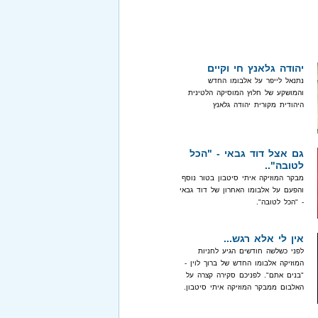
יהודה גלאנץ חי וקיים
נתנאל לייפר על אלבומו החדש
והמושקע של חלוץ המוסיקה הלטינית
היהודית מקורית יהודה גלאנץ
גם אצל דוד גבאי - "הכל
לטובה"..
מבקר המוזיקה איתי סיטבון בטור נוסף
והפעם על אלבומו האחרון של דוד גבאי
- "הכל לטובה".
אין לי אלא רגש...
לפני כשלשה חודשים הגיע לחניות
המוזיקה אלבומו החדש של ברוך לוין -
"בנים אתם". לפניכם סקירה קצרה על
האלבום ממבקר המוזיקה איתי סיטבון.