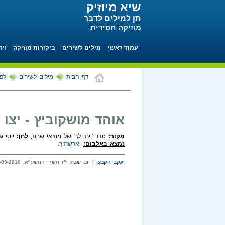
שיא מיוזיק
תן למילים לדבר
מוזיקה חסידית
עמוד ראשי
מילים לשירים
ביקורות מוזיקה
ויד
דף הבית
מילים לשירים
לפי
אוהד מושקוביץ - יצו
מקור:
סדר 'ויתן לך' של מוצאי שבת,
לחן:
יוסי גר
נמצא באלבום:
וארשתיך
.
יעקב הקבצן
| יום שבת י"ז תשרי התשע"א, 25-09-2010 בשעה 20:26