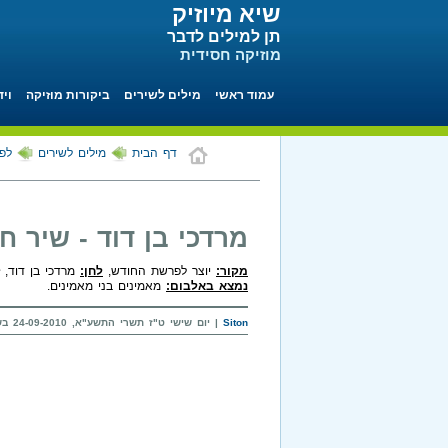
שיא מיוזיק
תן למילים לדבר
מוזיקה חסידית
עמוד ראשי
מילים לשירים
ביקורות מוזיקה
ויד
דף הבית
מילים לשירים
לפי
מרדכי בן דוד - שיר ח
מקור:
יוצר לפרשת החודש,
לחן:
מרדכי בן דוד,
נמצא באלבום:
מאמינים בני מאמינים.
Siton
| יום שישי ט"ז תשרי התשע"א, 24-09-2010 בשעה 00:23