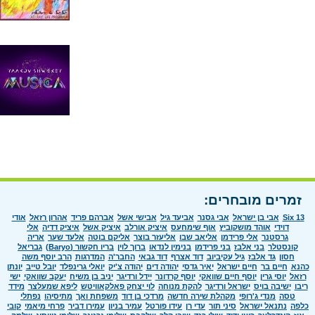
זמרים מובחרים:
Six 13
אבי בן ישראל
אבי גסנר
אביעד גיל
אבישי אשל
אברהם פריד
אהרון רזאל
אודי
דוידי
אוהד מושקוביץ
אוף שימחעס
איציק אורלב
איציק אשל
איציק דדיה
אלי
גרסטנר
אלי פרידמן
אליאב שבו
אליעזר בוצר
אליקם בוטה
אלעד שער
אריה
קונסטלר
בני אלבז
בני פרידמן
בנימין לנדאו
ברוך לוין
בריו חקשור (Baryo)
גבריאל
חסון
גד אלבז
גיל עקיביוב
דוד אצרף
דוד גבאי
החבר'ה
המדרגות
הרב יוסף משה
כהנא
חיים בר
חיים ישראל
יאיר גדסי
יהודה דים
יהודה צ'יק
יואלי גרינפלד
יובל טייב
יונתן
רזאל
יוסי גרין
יוסף חיים שוואקי
יוסף קרדונר
יידל ורדיגר
יניב בן משיח
יעקב שוואקי
ישי
ריבו
ישיבה בויס
ישראל ורדיגר
להקת מנוחה
לוי יצחק פאלקאוויטש
ליפא שמעלצר
מידד
טסה
מנדי ג'רופי
מקהלת שירה חדשה
מרדכי בן דוד
משפחת ואך
מתיסיהו
נפתלי
כלפה
נתנאל ישראל
סיני תור
עדי רן
עידו פורטל
עמיר בניון
עמירן דביר
פרחי מיאמי
קובי