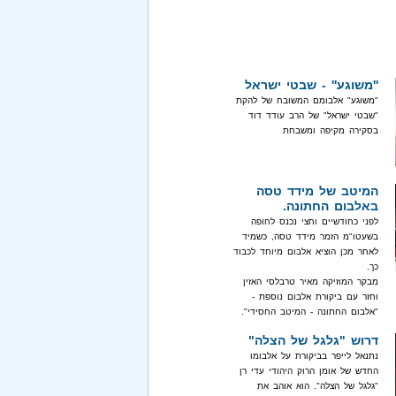
''משוגע'' - שבטי ישראל
"משוגע" אלבומם המשובח של להקת
"שבטי ישראל" של הרב עודד דוד
בסקירה מקיפה ומשבחת
המיטב של מידד טסה
באלבום החתונה.
לפני כחודשיים וחצי נכנס לחופה
בשעטו"מ הזמר מידד טסה, כשמיד
לאחר מכן הוציא אלבום מיוחד לכבוד
כך.
מבקר המוזיקה מאיר טרבלסי האזין
וחזר עם ביקורת אלבום נוספת -
"אלבום החתונה - המיטב החסידי".
דרוש "גלגל של הצלה"
נתנאל לייפר בביקורת על אלבומו
החדש של אומן הרוק היהודי עדי רן
"גלגל של הצלה". הוא אוהב את