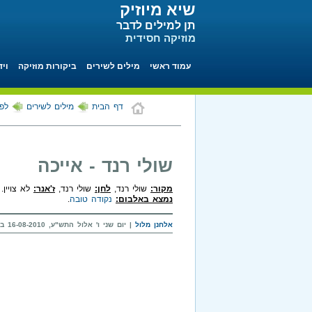
שיא מיוזיק
תן למילים לדבר
מוזיקה חסידית
עמוד ראשי
מילים לשירים
ביקורות מוזיקה
ויד
דף הבית
מילים לשירים
לפי
שולי רנד - אייכה
מקור:
שולי רנד,
לחן:
שולי רנד,
ז'אנר:
לא צויין.
נמצא באלבום:
נקודה טובה
.
אלחנן מלול
| יום שני ו' אלול התש"ע, 16-08-2010 בשעה 20:07