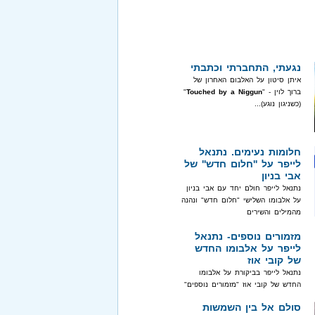
נגעתי, התחברתי וכתבתי
איתן סיטון על האלבום האחרון של
ברוך לוין - "
Touched by a Niggun
"
(כשניגון נוגע)...
חלומות נעימים. נתנאל
לייפר על ''חלום חדש'' של
אבי בניון
נתנאל לייפר חולם יחד עם אבי בניון
על אלבומו השלישי "חלום חדש" ונהנה
מהמילים והשירים
מזמורים נוספים- נתנאל
לייפר על אלבומו החדש
של קובי אוז
נתנאל לייפר בביקורת על אלבומו
החדש של קובי אוז "מזמורים נוספים"
סולם אל בין השמשות