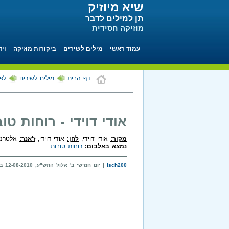
שיא מיוזיק
תן למילים לדבר
מוזיקה חסידית
עמוד ראשי
מילים לשירים
ביקורות מוזיקה
ויד
דף הבית
מילים לשירים
לפי
אודי דוידי - רוחות טו
מקור:
אודי דוידי,
לחן:
אודי דוידי,
ז'אנר:
אלטרנטי
נמצא באלבום:
רוחות טובות
.
isch200
| יום חמישי ב' אלול התש"ע, 12-08-2010 בשעה 20:11