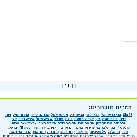
|
[ 1 ]
|
זמרים מובחרים:
Six 13
אבי בן ישראל
אבי גסנר
אביעד גיל
אבישי אשל
אברהם פריד
אהרון רזאל
אודי
דוידי
אוהד מושקוביץ
אוף שימחעס
איציק אורלב
איציק אשל
איציק דדיה
אלי
גרסטנר
אלי פרידמן
אליאב שבו
אליעזר בוצר
אליקם בוטה
אלעד שער
אריה
קונסטלר
בני אלבז
בני פרידמן
בנימין לנדאו
ברוך לוין
בריו חקשור (Baryo)
גבריאל
חסון
גד אלבז
גיל עקיביוב
דוד אצרף
דוד גבאי
החבר'ה
המדרגות
הרב יוסף משה
כהנא
חיים בר
חיים ישראל
יאיר גדסי
יהודה דים
יהודה צ'יק
יואלי גרינפלד
יובל טייב
יונתן