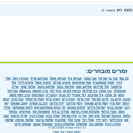
נמצא כאן
[תגובות: 0]
זמרים מובחרים:
Six 13
אבי בן ישראל
אבי גסנר
אביעד גיל
אבישי אשל
אברהם פריד
אהרון רזאל
אודי
דוידי
אוהד מושקוביץ
אוף שימחעס
איציק אורלב
איציק אשל
איציק דדיה
אלי
גרסטנר
אלי פרידמן
אליאב שבו
אליעזר בוצר
אליקם בוטה
אלעד שער
אריה
קונסטלר
בני אלבז
בני פרידמן
בנימין לנדאו
ברוך לוין
בריו חקשור (Baryo)
גבריאל
חסון
גד אלבז
גיל עקיביוב
דוד אצרף
דוד גבאי
החבר'ה
המדרגות
הרב יוסף משה
כהנא
חיים בר
חיים ישראל
יאיר גדסי
יהודה דים
יהודה צ'יק
יואלי גרינפלד
יובל טייב
יונתן
רזאל
יוסי גרין
יוסף חיים שוואקי
יוסף קרדונר
יידל ורדיגר
יניב בן משיח
יעקב שוואקי
ישי
ריבו
ישיבה בויס
ישראל ורדיגר
להקת מנוחה
לוי יצחק פאלקאוויטש
ליפא שמעלצר
מידד
טסה
מנדי ג'רופי
מקהלת שירה חדשה
מרדכי בן דוד
משפחת ואך
מתיסיהו
נפתלי
כלפה
נתנאל ישראל
סיני תור
עדי רן
עידו פורטל
עמיר בניון
עמירן דביר
פרחי מיאמי
קובי
אוז
קינדרלעך
רועי ידיד
שולי רנד
שיבי קלר
שלהבת
שלומי גרטנר
שלומי טויסיג
שלמה
יהודה רכניץ
שלמה כהן
שלשלת
שלשלת ג'וניור
שמואלי אונגר
שמחה ליינר
כל הזכויות שמורות 2013-2026 ©.
(
מפת האתר
|
צור קשר
)