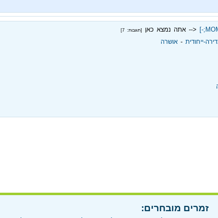
MOM;
<-- אתה נמצא כאן
[תגובות: 7]
ירה-ייחודית
‏ - ‏
אושרה
זמרים מובחרים: