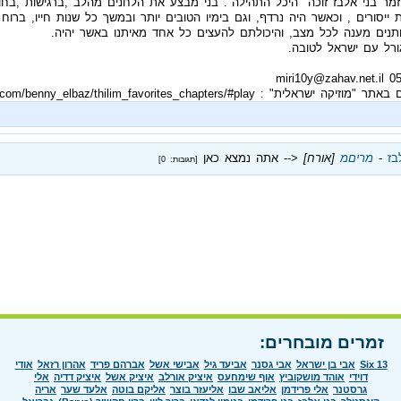
יסורים , וכאשר היה נרדף, וגם בימיו הטובים יותר ובמשך כל שנות חייו, ברוח 
נותנים מענה לכל מצב, והיכולתם להעצים כל אחד מאיתנו באשר יהיה.
ורל עם ישראל לטובה.
http://he.israel-music.com/benny_elbaz/thilim_favorit
בז
‏ - ‏
מריםמ
[אורח]
<-- אתה נמצא כאן
[תגובות: 0]
זמרים מובחרים:
Six 13
אבי בן ישראל
אבי גסנר
אביעד גיל
אבישי אשל
אברהם פריד
אהרון רזאל
אודי
דוידי
אוהד מושקוביץ
אוף שימחעס
איציק אורלב
איציק אשל
איציק דדיה
אלי
גרסטנר
אלי פרידמן
אליאב שבו
אליעזר בוצר
אליקם בוטה
אלעד שער
אריה