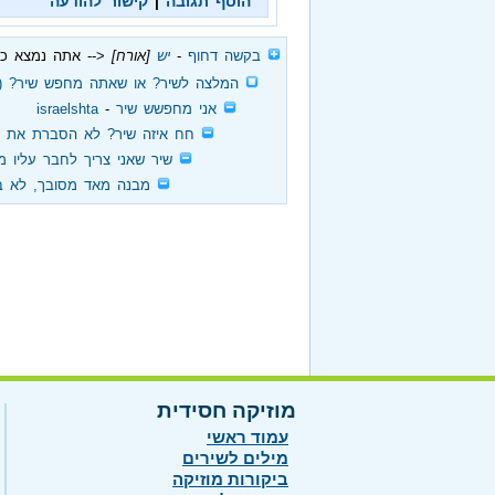
הוסף תגובה
|
קישור להודעה
‏
בקשה דחוף
‏ - ‏
יש
[אורח]
<-- אתה נמצא כ
‏
המלצה לשיר? או שאתה מחפש שיר? (ל
‏
אני מחפשש שיר
‏ - ‏
israelshta
‏
חח איזה שיר? לא הסברת את 
‏
שיר שאני צריך לחבר עליו מ
‏
מבנה מאד מסובך, לא בט
מוזיקה חסידית
עמוד ראשי
מילים לשירים
ביקורות מוזיקה