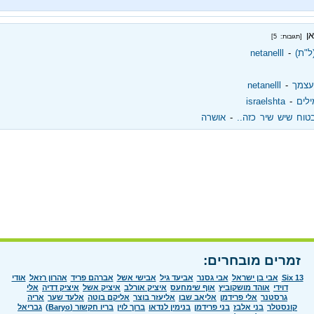
אן
[תגובות: 5]
"ת)
‏ - ‏
netanelll
עצמך
‏ - ‏
netanelll
ילים
‏ - ‏
israelshta
וח שיש שיר כזה..
‏ - ‏
אושרה
זמרים מובחרים:
Six 13
אבי בן ישראל
אבי גסנר
אביעד גיל
אבישי אשל
אברהם פריד
אהרון רזאל
אודי
דוידי
אוהד מושקוביץ
אוף שימחעס
איציק אורלב
איציק אשל
איציק דדיה
אלי
גרסטנר
אלי פרידמן
אליאב שבו
אליעזר בוצר
אליקם בוטה
אלעד שער
אריה
קונסטלר
בני אלבז
בני פרידמן
בנימין לנדאו
ברוך לוין
בריו חקשור (Baryo)
גבריאל