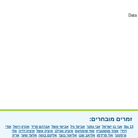
Data 
זמרים מובחרים:
Six 13
אבי בן ישראל
אבי גסנר
אביעד גיל
אבישי אשל
אברהם פריד
אהרון רזאל
אודי
דוידי
אוהד מושקוביץ
אוף שימחעס
איציק אורלב
איציק אשל
איציק דדיה
אלי
גרסטנר
אלי פרידמן
אליאב שבו
אליעזר בוצר
אליקם בוטה
אלעד שער
אריה