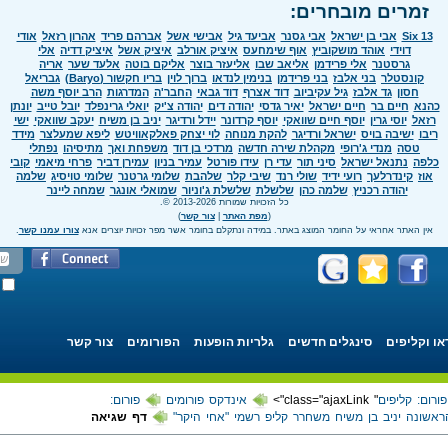
זמרים מובחרים:
Six 13
אבי בן ישראל
אבי גסנר
אביעד גיל
אבישי אשל
אברהם פריד
אהרון רזאל
אודי
דוידי
אוהד מושקוביץ
אוף שימחעס
איציק אורלב
איציק אשל
איציק דדיה
אלי
גרסטנר
אלי פרידמן
אליאב שבו
אליעזר בוצר
אליקם בוטה
אלעד שער
אריה
קונסטלר
בני אלבז
בני פרידמן
בנימין לנדאו
ברוך לוין
בריו חקשור (Baryo)
גבריאל
חסון
גד אלבז
גיל עקיביוב
דוד אצרף
דוד גבאי
החבר'ה
המדרגות
הרב יוסף משה
כהנא
חיים בר
חיים ישראל
יאיר גדסי
יהודה דים
יהודה צ'יק
יואלי גרינפלד
יובל טייב
יונתן
רזאל
יוסי גרין
יוסף חיים שוואקי
יוסף קרדונר
יידל ורדיגר
יניב בן משיח
יעקב שוואקי
ישי
ריבו
ישיבה בויס
ישראל ורדיגר
להקת מנוחה
לוי יצחק פאלקאוויטש
ליפא שמעלצר
מידד
טסה
מנדי ג'רופי
מקהלת שירה חדשה
מרדכי בן דוד
משפחת ואך
מתיסיהו
נפתלי
כלפה
נתנאל ישראל
סיני תור
עדי רן
עידו פורטל
עמיר בניון
עמירן דביר
פרחי מיאמי
קובי
אוז
קינדרלעך
רועי ידיד
שולי רנד
שיבי קלר
שלהבת
שלומי גרטנר
שלומי טויסיג
שלמה
יהודה רכניץ
שלמה כהן
שלשלת
שלשלת ג'וניור
שמואלי אונגר
שמחה ליינר
כל הזכויות שמורות 2013-2026 ©.
(
מפת האתר
|
צור קשר
)
אין האתר אחראי על החומר המוצג באתר. במידה ונתקלם בחומר אשר מפר זכויות יוצרים אנא
צורו עמנו קשר
.
או וקליפים
סינגלים חדשים
גלריות הופעות
הפורומים
צור קשר
פורום: קליפים
" class="ajaxLink">
אינדקס פורומים
פורום:
אשונה יניב בן משיח משחרר קליפ רשמי "אחי היקר"
דף שגיאה