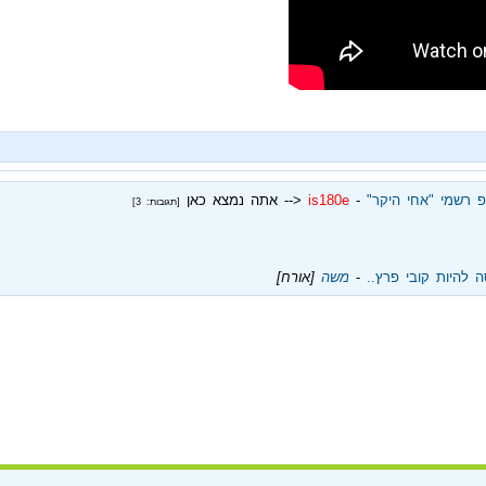
 רשמי "אחי היקר"
‏ - ‏
is180e
<-- אתה נמצא כאן
[תגובות: 3]
 להיות קובי פרץ..
‏ - ‏
משה
[אורח]