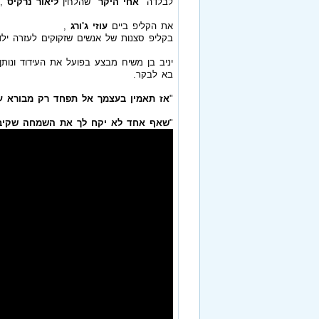
לבלדה "
אחי היקר
" שהלחין
ליאור נרקיס
,ו
את הקליפ ביים
עוזי ג'ורג
,
בקליפ סצנות של אנשים שזקוקים לעזרה ילד
יניב בן משיח מבצע בפועל את העידוד ונות
בא לבקר.
"
אז תאמין בעצמך אל תפחד רק מבורא ע
"
שאף אחד לא יקח לך את השמחה שקיב