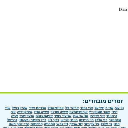
Data 
זמרים מובחרים:
Six 13
אבי בן ישראל
אבי גסנר
אביעד גיל
אבישי אשל
אברהם פריד
אהרון רזאל
אודי
דוידי
אוהד מושקוביץ
אוף שימחעס
איציק אורלב
איציק אשל
איציק דדיה
אלי
גרסטנר
אלי פרידמן
אליאב שבו
אליעזר בוצר
אליקם בוטה
אלעד שער
אריה
קונסטלר
בני אלבז
בני פרידמן
בנימין לנדאו
ברוך לוין
בריו חקשור (Baryo)
גבריאל
חסון
גד אלבז
גיל עקיביוב
דוד אצרף
דוד גבאי
החבר'ה
המדרגות
הרב יוסף משה