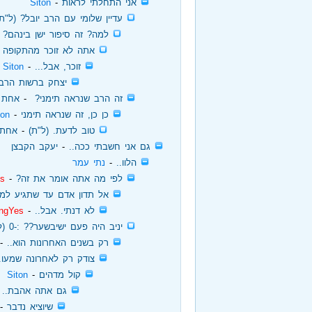
‏
אני התחלתי לראות
‏ - ‏
Siton
‏
עדיין שלומי עם הרב יובל? (ל"ת)
‏
למה? זה סיפור ישן בינהם? (
‏
אתה לא זוכר מהתקופה ב
‏
זוכר, אבל...
‏ - ‏
Siton
‏
יצחק ברשות הרב 
‏
זה הרב שנראה תימני?
‏ - ‏
אחת
‏
כן כן, זה שנראה תימני
‏ - ‏
ton
‏
טוב לדעת. (ל"ת)
‏ - ‏
אחת
‏
גם אני חשבתי ככה..
‏ - ‏
יעקב הקבצן
‏
הלוו..
‏ - ‏
נתי עמר
‏
לפי מה אתה אומר את זה?
‏ - ‏
es
‏
אל תדון אדם עד שתגיע למקו
‏
לא דנתי. אבל..
‏ - ‏
ngYes
‏
יניב היה פעם ישיבשער?? :-0 (ל"ת)
‏
רק בשנים האחרונות הוא..
‏ - 
‏
צודק רק לאחרונה שמעו..
‏
קול מדהים
‏ - ‏
Siton
‏
גם אתה אהבת..
‏
‏
שיוציא נדבר
‏ - 