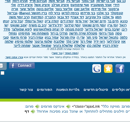
Six 13
אבי בן ישראל
אבי גסנר
אביעד גיל
אבישי אשל
אברהם פריד
אהרון רזאל
אודי
דוידי
אוהד מושקוביץ
אוף שימחעס
איציק אורלב
איציק אשל
איציק דדיה
אלי
גרסטנר
אלי פרידמן
אליאב שבו
אליעזר בוצר
אליקם בוטה
אלעד שער
אריה
קונסטלר
בני אלבז
בני פרידמן
בנימין לנדאו
ברוך לוין
בריו חקשור (Baryo)
גבריאל
חסון
גד אלבז
גיל עקיביוב
דוד אצרף
דוד גבאי
החבר'ה
המדרגות
הרב יוסף משה
כהנא
חיים בר
חיים ישראל
יאיר גדסי
יהודה דים
יהודה צ'יק
יואלי גרינפלד
יובל טייב
יונתן
רזאל
יוסי גרין
יוסף חיים שוואקי
יוסף קרדונר
יידל ורדיגר
יניב בן משיח
יעקב שוואקי
ישי
ריבו
ישיבה בויס
ישראל ורדיגר
להקת מנוחה
לוי יצחק פאלקאוויטש
ליפא שמעלצר
מידד
טסה
מנדי ג'רופי
מקהלת שירה חדשה
מרדכי בן דוד
משפחת ואך
מתיסיהו
נפתלי
כלפה
נתנאל ישראל
סיני תור
עדי רן
עידו פורטל
עמיר בניון
עמירן דביר
פרחי מיאמי
קובי
אוז
קינדרלעך
רועי ידיד
שולי רנד
שיבי קלר
שלהבת
שלומי גרטנר
שלומי טויסיג
שלמה
יהודה רכניץ
שלמה כהן
שלשלת
שלשלת ג'וניור
שמואלי אונגר
שמחה ליינר
כל הזכויות שמורות 2013-2026 ©.
(
מפת האתר
|
צור קשר
)
אין האתר אחראי על החומר המוצג באתר. במידה ונתקלם בחומר אשר מפר זכויות יוצרים אנא
צורו עמנו קשר
.
או וקליפים
סינגלים חדשים
גלריות הופעות
הפורומים
צור קשר
פורום: מוזיקה כללי
" class="ajaxLink">
אינדקס פורומים
פורום:
ים חילונים מתחילים להתחזק? או שהכל נובע מסיבות אחרות?
דף