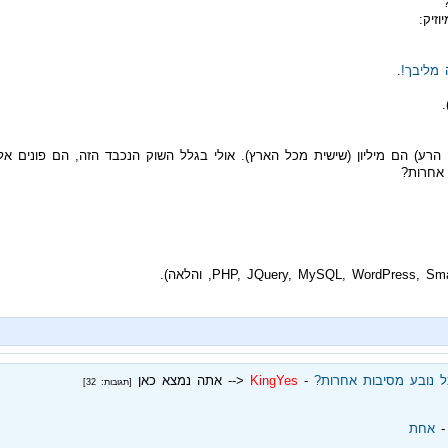
זיק:
מליבך!
.
רע) הם מיליון (שישית מכל הארץ). אולי בגלל השוק הנכבד הזה, הם פונים אלי
אחרות?
ל נובע מסיבות אחרות?
‏ - ‏
KingYes
<-- אתה נמצא כאן
[תגובות: 32]
 - ‏
אחת