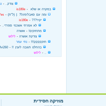
‏
צודק..
‏ - ‏
נת
‏
במקרה או שלא
‏ - ‏
is180e
‏
ומה עם סאבלימינל? :| (ל"ת)
‏ - ‏
Yes
‏
יקיר???
‏ - ‏
is180e
‏
לא אמרתי אשכנזי ספרדי..
‏ -
‏
מתחזקים!
‏ - ‏
אושרה
‏
צודקת אושרה
‏ - ‏
לילוש
‏
חזקקקקק!!!
‏ - ‏
נתי עמר
‏
בהחלט תגובה לענין !!
‏ - ‏
fvi260
‏
..
‏ - ‏
לילוש
מוזיקה חסידית