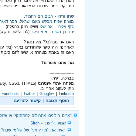
האם הדבר שיגרתי? מה נסגר בזמן האחרון?
הנה קחו כמה עובדות הנמצאות פה בשיא מיו
שרון זריהן - רבים הם רחמיך
.
מושיק עפיה מבקש מעם ישראל: הסר דאגה 
ג'קי אליהו - אח שלי
(שיקו חייק בהפקה).
יניב בן משיח - אחי היקר
(לחן ליאור נרקיס).
האם אני מבולבל? מה נסגר?
לאחרונה היה סקר שהחרדים בארץ (בלי עין ה
האם זה באמת מטהרה או שיש להם סיבות 
מה אתם אומרים?
--------------------
בברכה, יקיר.
מפתח אתרי אינטרנט (PHP, JQuery, MySQL, WordPress, Smarty, CSS3, HTML5, והלאה).
ניתן לעקוב אחרי ב:
Facebook
|
Twitter
|
Google+
|
LinkedIn
הוסף תגובה
|
קישור להודעה
‏
זמרים חילונים מתחילים להתחזק? או שהכ
‏
שמע, לדעתי
‏ - ‏
Siton
‏
ראית את "מודה אני" של שלומי שבת?
‏