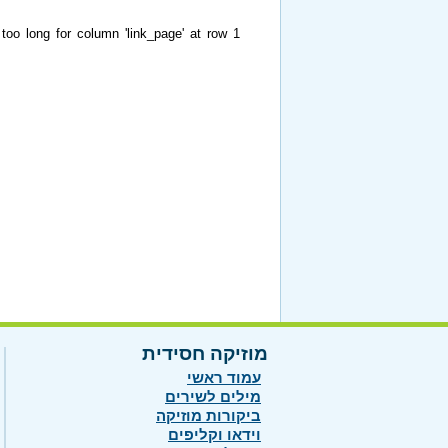
too long for column 'link_page' at row 1
מוזיקה חסידית
עמוד ראשי
מילים לשירים
ביקורות מוזיקה
וידאו וקליפים