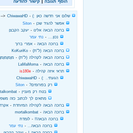
הוסף תגובה
|
קישור להודעה
‏
שלום אני חדשה כאן :)
‏ - ‏
ChiwawaHD
<-- 
‏
אפשר להגיד שכן
‏ - ‏
Siton
‏
ברוכה הבאה אלינו
‏ - ‏
יעקב הקבצן
‏
נכון....
‏ - ‏
נתי עמר
‏
ברוכה הבאה
‏ - ‏
אמרי ברוך
‏
ברוכה הבאה (ל"ת)
‏ - ‏
KoKuriKo
‏
ברוכה הבאה לקהילה (ל"ת)
‏ - ‏
מןמןמןמן
‏
ברוכה הבאה
‏ - ‏
LaMaMoma
‏
תראי איזה קהילה
‏ - ‏
is180e
‏
הגעתי.. :)
‏ - ‏
ChiwawaHD
‏
רק בפורומים?
‏ - ‏
Siton
‏
בטח רק מעניין
‏ - ‏
talkombat
‏
מתאים לך לכתוב כזה משפט..
‏
ברוכה הבאה לקהילה המיוחדת
‏ - ‏
אקרדי
‏
ברוכה הבאה
‏ - ‏
mortalkombat
‏
ברוכה הבאה!!
‏ - ‏
לומדת
‏
ברוכה הבאה...
‏ - ‏
נתי עמר
‏
ברוכה הבאה !
‏ - ‏
יעקב הקבצן