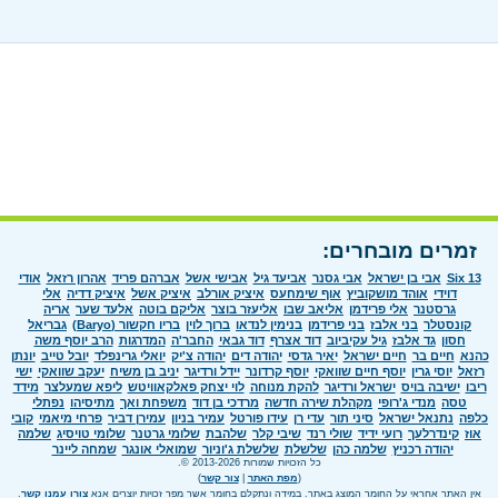
זמרים מובחרים:
Six 13
אבי בן ישראל
אבי גסנר
אביעד גיל
אבישי אשל
אברהם פריד
אהרון רזאל
אודי
דוידי
אוהד מושקוביץ
אוף שימחעס
איציק אורלב
איציק אשל
איציק דדיה
אלי
גרסטנר
אלי פרידמן
אליאב שבו
אליעזר בוצר
אליקם בוטה
אלעד שער
אריה
קונסטלר
בני אלבז
בני פרידמן
בנימין לנדאו
ברוך לוין
בריו חקשור (Baryo)
גבריאל
חסון
גד אלבז
גיל עקיביוב
דוד אצרף
דוד גבאי
החבר'ה
המדרגות
הרב יוסף משה
כהנא
חיים בר
חיים ישראל
יאיר גדסי
יהודה דים
יהודה צ'יק
יואלי גרינפלד
יובל טייב
יונתן
רזאל
יוסי גרין
יוסף חיים שוואקי
יוסף קרדונר
יידל ורדיגר
יניב בן משיח
יעקב שוואקי
ישי
ריבו
ישיבה בויס
ישראל ורדיגר
להקת מנוחה
לוי יצחק פאלקאוויטש
ליפא שמעלצר
מידד
טסה
מנדי ג'רופי
מקהלת שירה חדשה
מרדכי בן דוד
משפחת ואך
מתיסיהו
נפתלי
כלפה
נתנאל ישראל
סיני תור
עדי רן
עידו פורטל
עמיר בניון
עמירן דביר
פרחי מיאמי
קובי
אוז
קינדרלעך
רועי ידיד
שולי רנד
שיבי קלר
שלהבת
שלומי גרטנר
שלומי טויסיג
שלמה
יהודה רכניץ
שלמה כהן
שלשלת
שלשלת ג'וניור
שמואלי אונגר
שמחה ליינר
כל הזכויות שמורות 2013-2026 ©.
(
מפת האתר
|
צור קשר
)
אין האתר אחראי על החומר המוצג באתר. במידה ונתקלם בחומר אשר מפר זכויות יוצרים אנא
צורו עמנו קשר
.