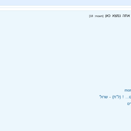
אתה נמצא כאן
[תגובות: 18]
mor
. ! (ל"ת)
‏ - ‏
שרול'
נו