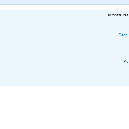
כאן
[תגובות: 10]
‏
Siton
Ko