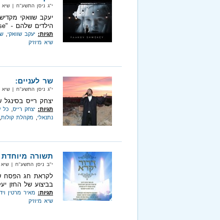
י"ג ניסן התשע"ח‏ | שיא מיוזיק‏ 
יעקב שוואקי מקדיש
הילדים שלהם - "A Mother’s Promise".
תגיות:
יעקב שוואקי
,
שב
שיא מיוזיק
שר לעניים:
י"ג ניסן התשע"ח‏ | שיא מיוזיק‏ 
יצחק רייס בסינגל ש
תגיות:
יצחק רייס
,
כל 
נתנאלי
,
מקהלת קולות
,
תשורה מיוחדת
י"ב ניסן התשע"ח‏ | שיא מיוזיק‏
לקראת חג הפסח שח
בביצוע של החזן יעק
תגיות:
מאיר מרטין ויד
שיא מיוזיק