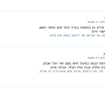
 0 תגובות
רדס כץ בהופעת בכורה לרגל סיום מחזור ראשון
ורי חיים'.
ת
,
אבי אברהם
,
ספי רייכקינד
,
סינגל
,
שיא מיוזיק
:
 0 תגובות
קדמת הבמה בסינגל חדש בשם 'שיר ימיך' שכתב
יק והלחין עבורו אחיו הגדול, אביתר צדוק.
 ימיך
,
ארז ברזולניק
,
אביתר צדוק
,
איציק דדיה
,
דוד פדידה
,