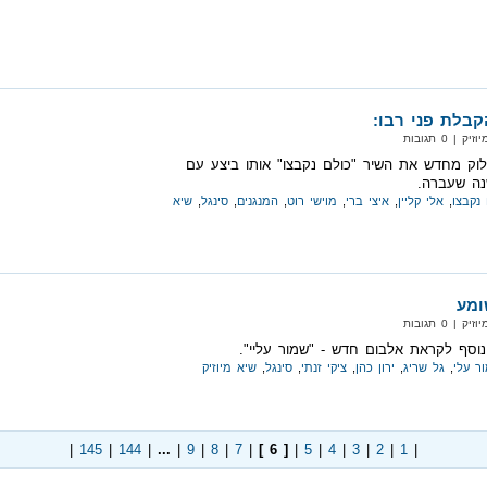
בלת פני רבו:
| 0 תגובות
לוק מחדש את השיר "כולם נקבצו" אותו ביצע עם
נה שעברה.
 נקבצו
,
אלי קליין
,
איצי ברי
,
מוישי רוט
,
המנגנים
,
סינגל
,
שיא
ומע
| 0 תגובות
וסף לקראת אלבום חדש - "שמור עליי".
ר עלי
,
גל שריג
,
ירון כהן
,
ציקי זנתי
,
סינגל
,
שיא מיוזיק
|
145
|
144
|
...
|
9
|
8
|
7
|
[ 6 ]
|
5
|
4
|
3
|
2
|
1
|