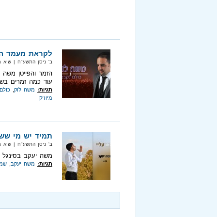
לקראת מעמד הק
ב' ניסן התשע"ח‏ | שיא מיוזיק‏ 
הזמר והפייטן משה 
עוד כמה זמרים בש
תגיות:
משה לוק
,
כולם
מיוזיק
תמיד יש מי שש
ב' ניסן התשע"ח‏ | שיא מיוזיק‏ 
משה יעקב בסינגל נ
תגיות:
משה יעקב
,
שמו