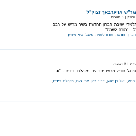
גר"ש אויערבאך זצוק"ל
 | 0 תגובות
ירתו תלמידי ישיבת חברון החדשה בשיר מרגש על רבם
ל - "תורה לשמה".
חברון החדשה
,
תורה לשמה
,
סינגל
,
שיא מיוזיק
 0 תגובות
סינגל חופה מרגש יחד עם מקהלת ידידים - "זה
הרגע
,
יואל בן שושן
,
דביר כהן
,
אבי ז'אנו
,
מקהלת ידידים
,