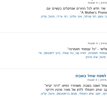
| 0 תגובות
 שיר חדש לכל ההורים שנתקלים בקשיים עם
י נחום
,
דסי קורלנד
,
איצי וולדנר
,
רפי גריידי
,
סינגל
,
קליפ
,
| 0 תגובות
לישי - "כל עצמותי תאמרנה".
עצמותי תאמרנה
,
יהודה קנר
,
נתי קוגלר
,
ברוך ליסנבסקי
,
עדי
סינגל
,
שיא מיוזיק
 לפסח שחל בשבת:
 | 0 תגובות
ל השנה בשבת, משוחרר הפיוט "דרור יקרא"
ב יצחק רוזנפלד ללחן של מאיר מרטין וידרקר.
רקר
,
יעקב יצחק רוזנפלד
,
מנחם בריסטובסקי
,
סינגל
,
קליפ
,