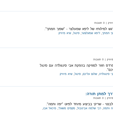
 0 תגובות
רגש למילותיו של ליפא שמעלצר - "שפוך חמתך".
ך חמתך
,
ליפא שמעלצער
,
סינגל
,
שיא מיוזיק
| 0 תגובות
פרדס חוזר למוזיקה בהפקת אבי סינגולדה עם סינגל
כם".
י סינגולדה
,
שלום עליכם
,
סינגל
,
שיא מיוזיק
ך למתן תורה:
| 0 תגובות
לבנטי - שריקי בביצוע מיוחד לפיוט "יפה ותמה".
ה ותמה
,
רבי שלמה אביטבול
,
מקסים משעלי
,
מיכאל אבו
,