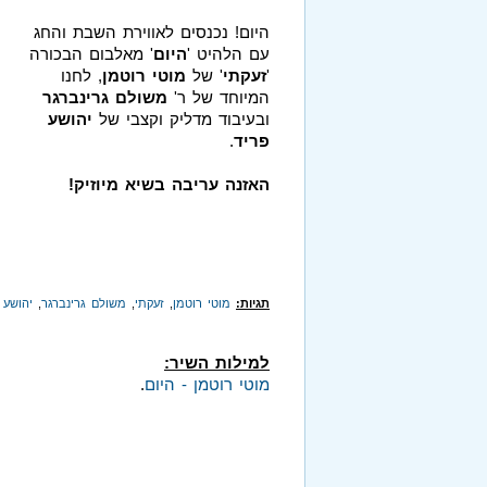
היום! נכנסים לאווירת השבת והחג
עם הלהיט '
היום
' מאלבום הבכורה
'
זעקתי
' של
מוטי רוטמן
, לחנו
המיוחד של ר'
משולם גרינברגר
ובעיבוד מדליק וקצבי של
יהושע
פריד
.
האזנה עריבה בשיא מיוזיק!
תגיות:
מוטי רוטמן
,
זעקתי
,
משולם גרינברגר
,
יהושע 
למילות השיר:
מוטי רוטמן - היום
.