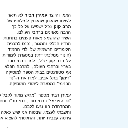
האמן והיוצר
עמירן דביר
לא תיאר
לעצמו שהלחן שהלחין למילותיו של
הרב קוק
זצ"ל ישפיעו על כל כך
הרבה מאזינים ברחבי העולם.
השיר שהושמע מאות פעמים בתחנות
הרדיו הכללי והמגזרי, נכנס לתכנית
הלימודים הרשמית של ילדי החמ"ד
(חינוך ממלכתי דתי) במסגרת לימודית
על הרב קוק זצ"ל, נלמד בבתי ספר
בארץ וברחבי העולם, ולמרבה הפלא
אף סטודנטים בבית הספר למוסיקה
"רימון" בתל אביב, למדו את ה-"נר
הפנימי" במסגרת לימודי המוסיקה.
עמירן דביר מספר: "מרגש מאוד לקבל ס
"
נר הפנימי
" בבתי ספר, בתי חב"ד וסת
המהדהדת הזו נגעו ללבם.
וחשבתי לעצמי, שבטוח אני שיש כאלה ש
גירסה קצבית יותר, והחלטתי להוציא א