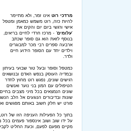
מרדכי רוט
אינו זמר, ולא מתיימר
להיות כזה, רוט משמש כמאמן ומטפל
אישי ורגשי ביום יום והקים את
'
עלומים
' - מרכז חרדי לחיים בריאים,
בנוסף לזאת הוא גם סופר שכתב
ארבעה ספרים רבי מכר למבוגרים
וילדים יחד עם הסופר הידוע חיים
ולדר.
כמטפל וסופר ובעל טור שבועי בעיתון
ובמדיה העוסק בנפש האדם ובנושאים
רגישים שונים, נפגש רוט מחוץ לחדר
הטיפולים עם המון בני נוער ואנשים
שונים הנמצאים בכל מיני מצבים בחיים
שונות ובדיבורים הנוגעים אל הלב הנש
פורט יש חלק חשוב באותם מפגשים ואיר
בתוך כל הפעילות העניפה הזו של רוט,
על ידו שוב ושוב אינספור פעמים בכל מ
מקיים מפעם לפעם, וכעת החליט לקבץ 