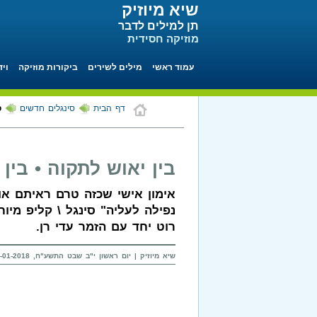
שיא מיוזיק
תן למילים לדבר
מוזיקה חסידית
עמוד ראשי
מילים לשירים
ביקורות מוזיקה
ויד
דף הבית
סינגלים חדשים
ס
בין יאוש לתקוה • בין 
אימון אישי שכזה טרם ראיתם או 
נפילה לעליה" סינגל \ קליפ מיו
רוט יחד עם הזמר עדי רן.
שיא מיוזיק | יום ראשון י"ב שבט התשע"ח, 28-01-2018 בשעה 17:26